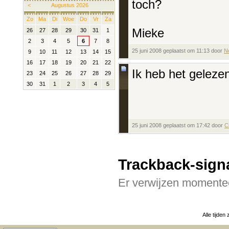
toch?
<
Augustus 2026
Zo
Ma
Di
Woe
Do
Vr
Za
Mieke
26
27
28
29
30
31
1
2
3
4
5
6
7
8
25 juni 2008 geplaatst om 11:13 door
N
9
10
11
12
13
14
15
16
17
18
19
20
21
22
Ik heb het geleze
23
24
25
26
27
28
29
30
31
1
2
3
4
5
25 juni 2008 geplaatst om 17:42 door
C
Trackback-sign
Er verwijzen momentee
Alle tijden