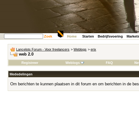
Zoek
Home
Starten
Bedrijfsvoering
Market
Lancelots Forum - Voor freelancers
>
Weblogs
>
erix
web 2.0
Registreer
Weblogs
FAQ
Ne
Mededelingen
Om berichten te kunnen plaatsen in dit forum en om berichten in de bes