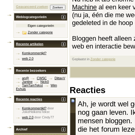
Machine
al een keer 
Geavanceerd zoeken
(nu ja, één die me w
Weblogcategorieën
gedeleted in de hoop 
Eigen categorieën
Zonder categorie
Bloggen heeft alleen 
Recente artikelen
web en interactie bewe
Komkommertijd?
web 2.0
Geplaatst in
‎
Zonder categorie
Recente bezoekers
an@
CWSC
DittavV
Jantine
Nick0
TamTamTekst
Wim
Reacties
Eshuis
Recente reacties
Ah, je wordt wel g
Komkommertijd?
door
nog gaan leven. Ik
JokeHeikensTekst
web 2.0
door
Cindy77
mensen bloggen. 
die het forum lez
Archief