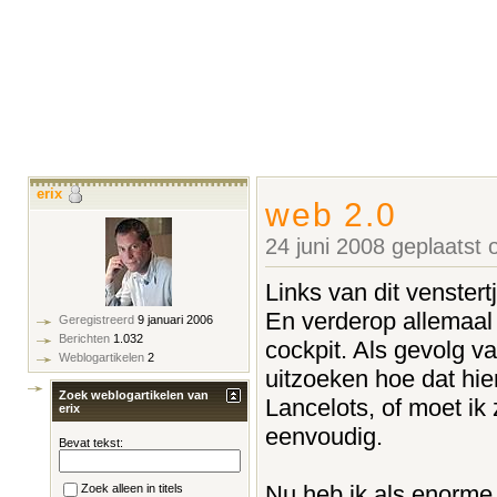
erix
web 2.0
24 juni 2008 geplaatst
Links van dit venstert
En verderop allemaal l
Geregistreerd
9 januari 2006
Berichten
1.032
cockpit. Als gevolg v
Weblogartikelen
2
uitzoeken hoe dat hier
Zoek weblogartikelen van
Lancelots, of moet ik
erix
eenvoudig.
Bevat tekst:
Nu heb ik als enorm
Zoek alleen in titels