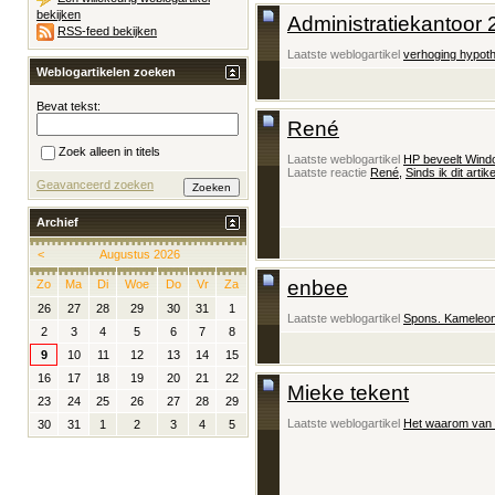
bekijken
Administratiekantoor
RSS-feed bekijken
Laatste weblogartikel
verhoging hypoth
Weblogartikelen zoeken
Bevat tekst:
René
Zoek alleen in titels
Laatste weblogartikel
HP beveelt Wind
Laatste reactie
René
,
Sinds ik dit arti
Geavanceerd zoeken
Archief
<
Augustus 2026
enbee
Zo
Ma
Di
Woe
Do
Vr
Za
26
27
28
29
30
31
1
Laatste weblogartikel
Spons. Kameleon.
2
3
4
5
6
7
8
9
10
11
12
13
14
15
16
17
18
19
20
21
22
Mieke tekent
23
24
25
26
27
28
29
Laatste weblogartikel
Het waarom van 
30
31
1
2
3
4
5