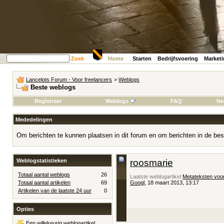
Zoek
Home
Starten
Bedrijfsvoering
Market
Lancelots Forum - Voor freelancers
>
Weblogs
Beste weblogs
Registreer
Weblogs
FAQ
Ne
Mededelingen
Om berichten te kunnen plaatsen in dit forum en om berichten in de bes
Weblogstatistieken
roosmarie
Totaal aantal weblogs
26
Laatste weblogartikel
Metateksten voor
Totaal aantal artikelen
69
Googl
, 18 maart 2013, 13:17
Artikelen van de laatste 24 uur
0
Opties
Een willekeurig weblogartikel