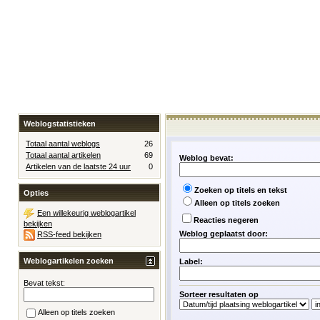
Weblogstatistieken
Totaal aantal weblogs
26
Totaal aantal artikelen
69
Weblog bevat:
Artikelen van de laatste 24 uur
0
Zoeken op titels en tekst
Opties
Alleen op titels zoeken
Een willekeurig weblogartikel
Reacties negeren
bekijken
Weblog geplaatst door:
RSS-feed bekijken
Weblogartikelen zoeken
Label:
Bevat tekst:
Sorteer resultaten op
Alleen op titels zoeken