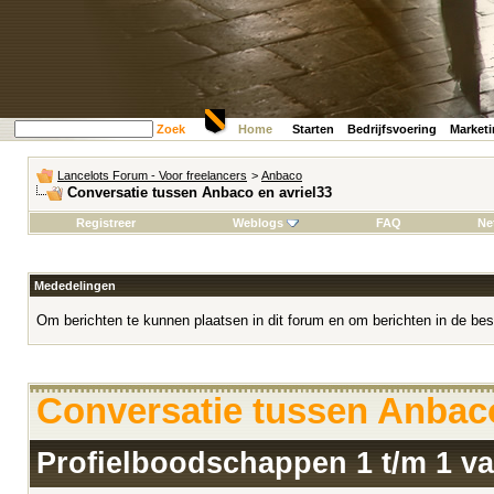
Zoek
Home
Starten
Bedrijfsvoering
Market
Lancelots Forum - Voor freelancers
>
Anbaco
Conversatie tussen Anbaco en avriel33
Registreer
Weblogs
FAQ
Ne
Mededelingen
Om berichten te kunnen plaatsen in dit forum en om berichten in de bes
Conversatie tussen Anbaco
Profielboodschappen 1 t/m
1
v