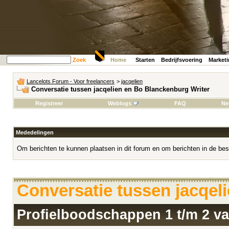
Zoek
Home
Starten
Bedrijfsvoering
Market
Lancelots Forum - Voor freelancers
>
jacqelien
Conversatie tussen jacqelien en Bo Blanckenburg Writer
Registreer
Weblogs
FAQ
Ne
Mededelingen
Om berichten te kunnen plaatsen in dit forum en om berichten in de bes
Conversatie tussen jacqel
Profielboodschappen 1 t/m
2
v