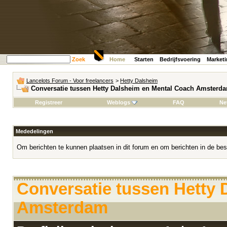
Zoek
Home
Starten
Bedrijfsvoering
Market
Lancelots Forum - Voor freelancers
>
Hetty Dalsheim
Conversatie tussen Hetty Dalsheim en Mental Coach Amsterd
Registreer
Weblogs
FAQ
Ne
Mededelingen
Om berichten te kunnen plaatsen in dit forum en om berichten in de bes
Conversatie tussen Hetty
Amsterdam