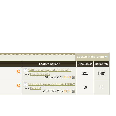
Zoeken in dit forum
Laatste bericht
Discussies
Berichten
VAR is vervangen door fiscale...
221
1.401
door
forumbeheerder
31 maart 2016
15:53
Hoe om te gaan met de Wet DBA?
10
22
door
Daniel30
25 oktober 2017
11:51