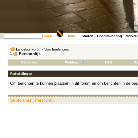
Zoek
Home
Starten
Bedrijfsvoering
Market
Lancelots Forum - Voor freelancers
Persoonlijk
Registreer
Weblogs
FAQ
Ne
Mededelingen
Om berichten te kunnen plaatsen in dit forum en om berichten in de bes
Subforums
: Persoonlijk