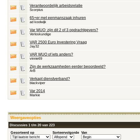
Verantwoordelijk arbeidsrelatie
Scorpius
65+er met eenmanszaak inhuren
ad koolwijk
Var WUO; zijn dit 2 of 3 opdrachtgevers?
Verloskundige
VAR 2500 Euro Investering Vraag
Jay32
VAR WUO of iets anders?
vinnie69
Zijn de werkzaamheden eerder beoordeeld?
ArB
Verkapt dienstverband?
blackviper
Var 2014
Markie
Weergaveopties
Discussies 1 t/m 20 van 223
Gesorteerd op
Sorteervolgorde
Van