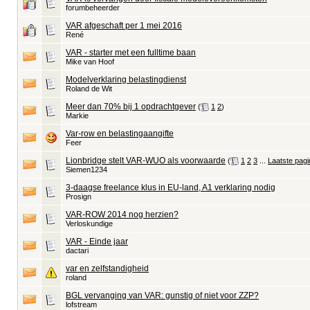
forumbeheerder
VAR afgeschaft per 1 mei 2016
René
VAR - starter met een fulltime baan
Mike van Hoof
Modelverklaring belastingdienst
Roland de Wit
Meer dan 70% bij 1 opdrachtgever
‎
(
1
2
)
Markie
Var-row en belastingaangifte
Feer
Lionbridge stelt VAR-WUO als voorwaarde
‎
(
1
2
3
...
Laatste pagi
Siemen1234
3-daagse freelance klus in EU-land, A1 verklaring nodig
Prosign
VAR-ROW 2014 nog herzien?
Verloskundige
VAR - Einde jaar
dactari
var en zelfstandigheid
roland
BGL vervanging van VAR: gunstig of niet voor ZZP?
lofstream