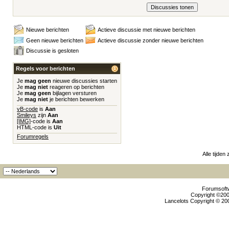
Nieuwe berichten
Actieve discussie met nieuwe berichten
Geen nieuwe berichten
Actieve discussie zonder nieuwe berichten
Discussie is gesloten
Regels voor berichten
Je
mag geen
nieuwe discussies starten
Je
mag niet
reageren op berichten
Je
mag geen
bijlagen versturen
Je
mag niet
je berichten bewerken
vB-code
is
Aan
Smileys
zijn
Aan
[IMG]
-code is
Aan
HTML-code is
Uit
Forumregels
Alle tijden
Forumsoftw
Copyright ©2000
Lancelots Copyright © 200