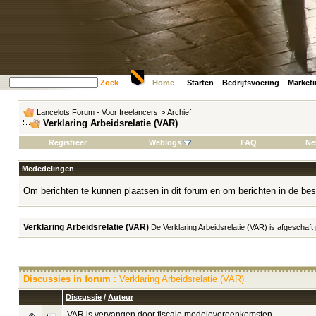
Zoek
Home
Starten
Bedrijfsvoering
Market
Lancelots Forum - Voor freelancers
>
Archief
Verklaring Arbeidsrelatie (VAR)
Registreer
Weblogs
FAQ
Ne
Mededelingen
Om berichten te kunnen plaatsen in dit forum en om berichten in de bes
Verklaring Arbeidsrelatie (VAR)
De Verklaring Arbeidsrelatie (VAR) is afgeschaft
Discussies in forum
: Verklaring Arbeidsrelatie (VAR)
Discussie
/
Auteur
VAR is vervangen door fiscale modelovereenkomsten