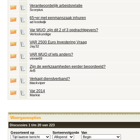
Verantwoordelijk arbeidsrelatie
Scorpius
65+er met eenmanszaak inhuren
ad koolwijk
Var WUO; zijn dit 2 of 3 opdrachtgevers?
Verloskundige
VAR 2500 Euro Investering Vraag
Jay32
VAR WUO of iets anders?
vinnie69
Zijn de werkzaamheden eerder beoordeeld?
ArB
Verkapt dienstverband?
blackviper
Var 2014
Markie
Weergaveopties
Discussies 1 t/m 20 van 223
Gesorteerd op
Sorteervolgorde
Van