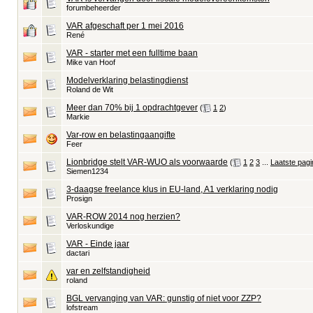
forumbeheerder
VAR afgeschaft per 1 mei 2016
René
VAR - starter met een fulltime baan
Mike van Hoof
Modelverklaring belastingdienst
Roland de Wit
Meer dan 70% bij 1 opdrachtgever
‎
(
1
2
)
Markie
Var-row en belastingaangifte
Feer
Lionbridge stelt VAR-WUO als voorwaarde
‎
(
1
2
3
...
Laatste pagi
Siemen1234
3-daagse freelance klus in EU-land, A1 verklaring nodig
Prosign
VAR-ROW 2014 nog herzien?
Verloskundige
VAR - Einde jaar
dactari
var en zelfstandigheid
roland
BGL vervanging van VAR: gunstig of niet voor ZZP?
lofstream