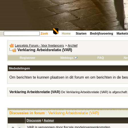
Zoek
Home
Starten
Bedrijfsvoering
Market
Lancelots Forum - Voor freelancers
>
Archief
Verklaring Arbeidsrelatie (VAR)
Registreer
Weblogs
FAQ
Ne
Mededelingen
Om berichten te kunnen plaatsen in dit forum en om berichten in de bes
Verklaring Arbeidsrelatie (VAR)
De Verklaring Arbeidsrelatie (VAR) is afgeschaft
Discussies in forum
: Verklaring Arbeidsrelatie (VAR)
Discussie
/
Auteur
VAR is vervangen door fiscale modelovereenkomsten