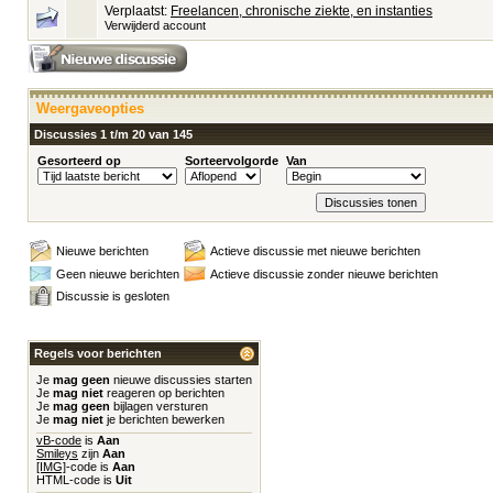
Verplaatst:
Freelancen, chronische ziekte, en instanties
Verwijderd account
Weergaveopties
Discussies 1 t/m 20 van 145
Gesorteerd op
Sorteervolgorde
Van
Nieuwe berichten
Actieve discussie met nieuwe berichten
Geen nieuwe berichten
Actieve discussie zonder nieuwe berichten
Discussie is gesloten
Regels voor berichten
Je
mag geen
nieuwe discussies starten
Je
mag niet
reageren op berichten
Je
mag geen
bijlagen versturen
Je
mag niet
je berichten bewerken
vB-code
is
Aan
Smileys
zijn
Aan
[IMG]
-code is
Aan
HTML-code is
Uit