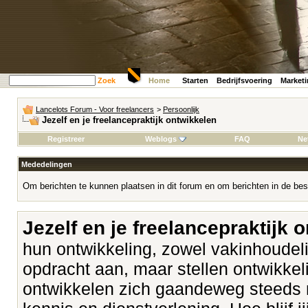
Zoek
Home
Starten
Bedrijfsvoering
Market
Lancelots Forum - Voor freelancers
>
Persoonlijk
Jezelf en je freelancepraktijk ontwikkelen
Registreer
Weblogs
FAQ
Ne
Mededelingen
Om berichten te kunnen plaatsen in dit forum en om berichten in de bes
Jezelf en je freelancepraktijk 
hun ontwikkeling, zowel vakinhoudeli
opdracht aan, maar stellen ontwikk
ontwikkelen zich gaandeweg steeds 