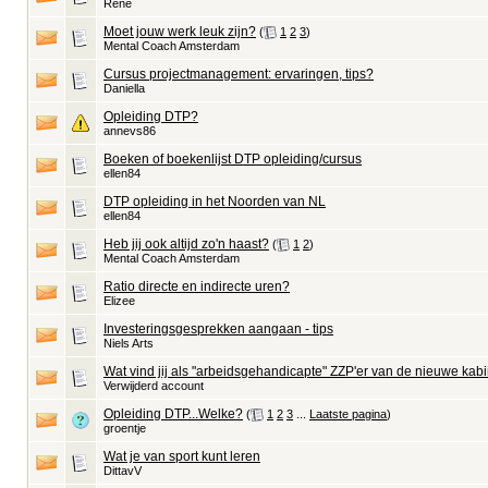
René
Moet jouw werk leuk zijn?
‎
(
1
2
3
)
Mental Coach Amsterdam
Cursus projectmanagement: ervaringen, tips?
Daniella
Opleiding DTP?
annevs86
Boeken of boekenlijst DTP opleiding/cursus
ellen84
DTP opleiding in het Noorden van NL
ellen84
Heb jij ook altijd zo'n haast?
‎
(
1
2
)
Mental Coach Amsterdam
Ratio directe en indirecte uren?
Elizee
Investeringsgesprekken aangaan - tips
Niels Arts
Wat vind jij als "arbeidsgehandicapte" ZZP'er van de nieuwe ka
Verwijderd account
Opleiding DTP...Welke?
‎
(
1
2
3
...
Laatste pagina
)
groentje
Wat je van sport kunt leren
DittavV