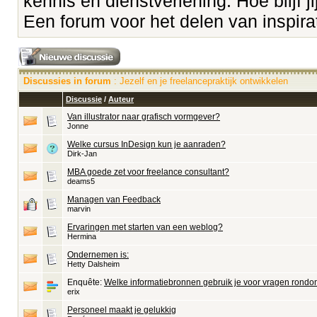
kennis en dienstverlening. Hoe blijf ji
Een forum voor het delen van inspirati
Discussies in forum
: Jezelf en je freelancepraktijk ontwikkelen
Discussie
/
Auteur
Van illustrator naar grafisch vormgever?
Jonne
Welke cursus InDesign kun je aanraden?
Dirk-Jan
MBA goede zet voor freelance consultant?
deams5
Managen van Feedback
marvin
Ervaringen met starten van een weblog?
Hermina
Ondernemen is:
Hetty Dalsheim
Enquête:
Welke informatiebronnen gebruik je voor vragen rond
erix
Personeel maakt je gelukkig