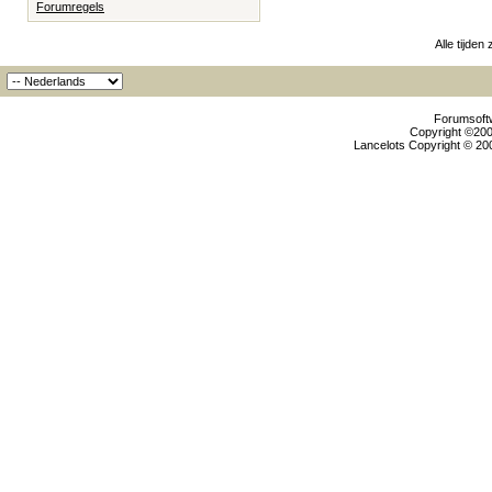
Forumregels
Alle tijden
Forumsoftw
Copyright ©2000
Lancelots Copyright © 200