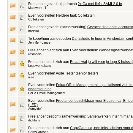
Freelancer gezocht (opdracht)
2x C# met liefst SAML2.0 te
Maatwerk-IT
Even voorstellen
Heldere taal: CcTeksten
CcTeksten
Freelancer gezocht (samenwerking)
Gezocht: freelance accoun
horinko
Te koop/huur aangeboden
Dansstudio te huur in Amsterdam cen
Jennifer4dance
Freelancer biedt zich aan
Even voorstellen: Webdesigner/webde
rosmedia
Freelancer biedt zich aan
Betaal wat je wilt voor je logo & huisstij
Logowerkplaats
Even voorstellen
Agile Tester (senior tester)
izee
Even voorstellen
Felua Office Management - specialiseert zich in
ondersteuning
Felua Office Management
Even voorstellen
Freelancer beschikbaar voor Electronica, Embe
(LED)
Asmyldof
Freelancer gezocht (samenwerking)
Samenwerken Interim mana
dickbins
Freelancer biedt zich aan
CopyCaressa, een tekstschrijver voor du
CopyCaressa