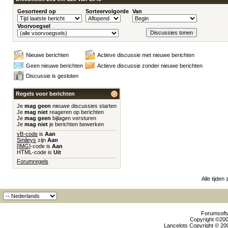
Gesorteerd op
Sorteervolgorde
Van
Voorvoegsel
Nieuwe berichten
Actieve discussie met nieuwe berichten
Geen nieuwe berichten
Actieve discussie zonder nieuwe berichten
Discussie is gesloten
Regels voor berichten
Je
mag geen
nieuwe discussies starten
Je
mag niet
reageren op berichten
Je
mag geen
bijlagen versturen
Je
mag niet
je berichten bewerken
vB-code
is
Aan
Smileys
zijn
Aan
[IMG]
-code is
Aan
HTML-code is
Uit
Forumregels
Alle tijden
Forumsoftw
Copyright ©2000
Lancelots Copyright © 200