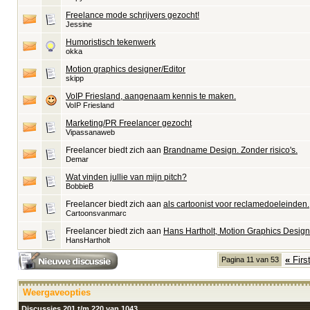
Freelance mode schrijvers gezocht!
Jessine
Humoristisch tekenwerk
okka
Motion graphics designer/Editor
skipp
VoIP Friesland, aangenaam kennis te maken.
VoIP Friesland
Marketing/PR Freelancer gezocht
Vipassanaweb
Freelancer biedt zich aan
Brandname Design. Zonder risico's.
Demar
Wat vinden jullie van mijn pitch?
BobbieB
Freelancer biedt zich aan
als cartoonist voor reclamedoeleinden.
Cartoonsvanmarc
Freelancer biedt zich aan
Hans Hartholt, Motion Graphics Design
HansHartholt
«
Firs
Pagina 11 van 53
Weergaveopties
Discussies 201 t/m 220 van 1043