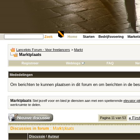
Zoek
Home
Starten
Bedrijfsvoering
Market
Lancelots Forum - Voor freelancers
>
Markt
Marktplaats
Registreer
Weblogs
FAQ
Ne
Mededelingen
Om berichten te kunnen plaatsen in dit forum en om berichten in de bes
Marktplaats
Stel jezelf voor en bied je diensten aan met een spetterende
elevator pi
werkruimte te delen.
«
Firs
Pagina 11 van 53
Discussies in forum
: Marktplaats
Discussie
/
Auteur