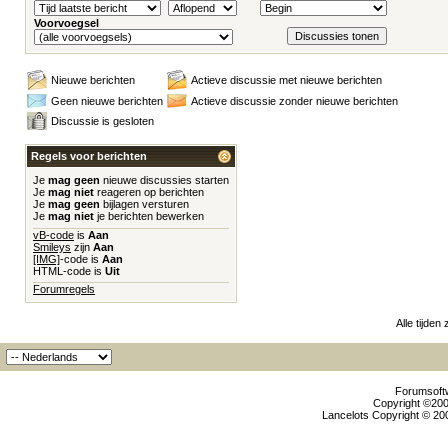
Voorvoegsel
Nieuwe berichten
Actieve discussie met nieuwe berichten
Geen nieuwe berichten
Actieve discussie zonder nieuwe berichten
Discussie is gesloten
Regels voor berichten
Je
mag geen
nieuwe discussies starten
Je
mag niet
reageren op berichten
Je
mag geen
bijlagen versturen
Je
mag niet
je berichten bewerken
vB-code
is
Aan
Smileys
zijn
Aan
[IMG]
-code is
Aan
HTML-code is
Uit
Forumregels
Alle tijden
Forumsoftw
Copyright ©2000
Lancelots Copyright © 200