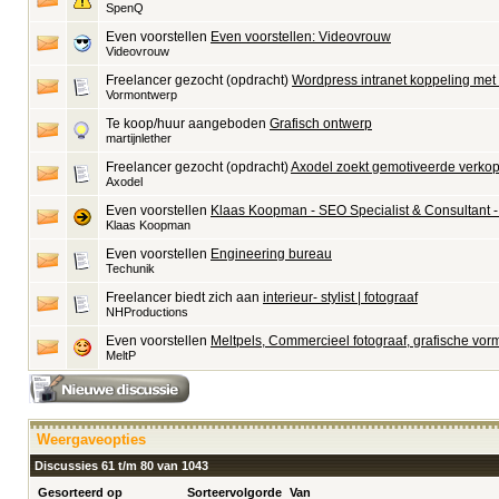
SpenQ
Even voorstellen
Even voorstellen: Videovrouw
Videovrouw
Freelancer gezocht (opdracht)
Wordpress intranet koppeling me
Vormontwerp
Te koop/huur aangeboden
Grafisch ontwerp
martijnlether
Freelancer gezocht (opdracht)
Axodel zoekt gemotiveerde verkop
Axodel
Even voorstellen
Klaas Koopman - SEO Specialist & Consultant -
Klaas Koopman
Even voorstellen
Engineering bureau
Techunik
Freelancer biedt zich aan
interieur- stylist | fotograaf
NHProductions
Even voorstellen
Meltpels, Commercieel fotograaf, grafische vo
MeltP
Weergaveopties
Discussies 61 t/m 80 van 1043
Gesorteerd op
Sorteervolgorde
Van