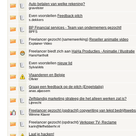
Auto betalen van welke rekening?
gravelster
Even voorstellen
Feedback pitch
s.dekkers
BP Financial services - Team van ondernemers gezocht!
BPFS
Freelancer gezocht (samenwerking)
Reseller animatie video
Explainer-Video
Freelancer biedt zich aan
HaHa Producties - Animatie / Illustratie
HansHartholt
Even voorstellen
nieuw lid
SylviaVels
Vlaanderen en Belgie
Olivier
Graag een feedback op de pitch (Engelstalig)
anas.aljassem
Zelfstandig marketing strateeg die het alleen werken zat is?
Lijnrecht
Freelancer gezocht (opdracht) copywriting van tekst bedrijfswebs
Wimme Klaver
Freelancer gezocht (opdracht)
Verkoper TV- Reclame
karin@liefhebberhr.nl
Laat je hacken!