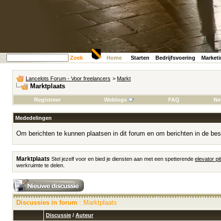
Zoek
Home
Starten
Bedrijfsvoering
Market
Lancelots Forum - Voor freelancers
>
Markt
Marktplaats
Registreer
Weblogs
FAQ
Ne
Mededelingen
Om berichten te kunnen plaatsen in dit forum en om berichten in de bes
Marktplaats
Stel jezelf voor en bied je diensten aan met een spetterende
elevator pi
werkruimte te delen.
Discussies in forum
: Marktplaats
Discussie
/
Auteur