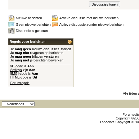
Nieuwe berichten
Actieve discussie met nieuwe berichten
Geen nieuwe berichten
Actieve discussie zonder nieuwe berichten
Discussie is gesloten
Regels voor berichten
Je
mag geen
nieuwe discussies starten
Je
mag niet
reageren op berichten
Je
mag geen
bijlagen versturen
Je
mag niet
je berichten bewerken
vB-code
is
Aan
Smileys
zijn
Aan
[IMG]
-code is
Aan
HTML-code is
Uit
Forumregels
Alle tijden
Forumsoftw
Copyright ©2000
Lancelots Copyright © 200