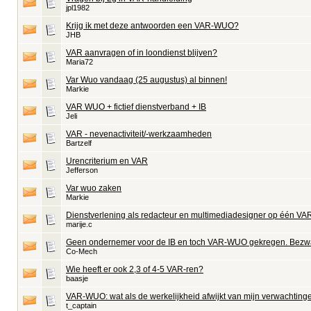
jpl1982
Krijg ik met deze antwoorden een VAR-WUO?
JHB
VAR aanvragen of in loondienst blijven?
Maria72
Var Wuo vandaag (25 augustus) al binnen!
Markie
VAR WUO + fictief dienstverband + IB
Jeli
VAR - nevenactiviteit/-werkzaamheden
Bartzelf
Urencriterium en VAR
Jefferson
Var wuo zaken
Markie
Dienstverlening als redacteur en multimediadesigner op één VA
marije.c
Geen ondernemer voor de IB en toch VAR-WUO gekregen. Bez
Co-Mech
Wie heeft er ook 2,3 of 4-5 VAR-ren?
baasje
VAR-WUO: wat als de werkelijkheid afwijkt van mijn verwachting
t_captain