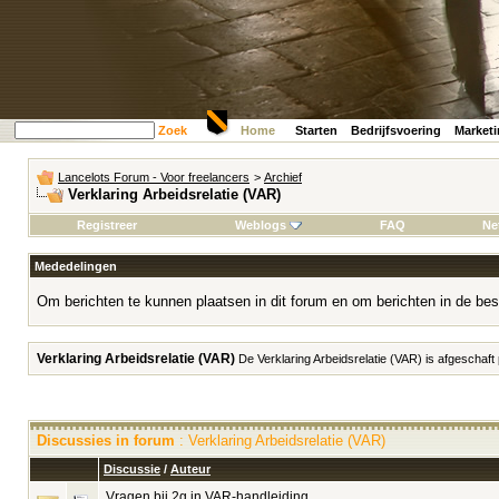
Zoek
Home
Starten
Bedrijfsvoering
Market
Lancelots Forum - Voor freelancers
>
Archief
Verklaring Arbeidsrelatie (VAR)
Registreer
Weblogs
FAQ
Ne
Mededelingen
Om berichten te kunnen plaatsen in dit forum en om berichten in de bes
Verklaring Arbeidsrelatie (VAR)
De Verklaring Arbeidsrelatie (VAR) is afgeschaft
Discussies in forum
: Verklaring Arbeidsrelatie (VAR)
Discussie
/
Auteur
Vragen bij 2g in VAR-handleiding