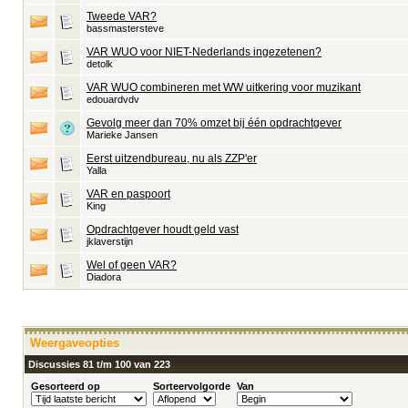
Tweede VAR?
bassmastersteve
VAR WUO voor NIET-Nederlands ingezetenen?
detolk
VAR WUO combineren met WW uitkering voor muzikant
edouardvdv
Gevolg meer dan 70% omzet bij één opdrachtgever
Marieke Jansen
Eerst uitzendbureau, nu als ZZP'er
Yalla
VAR en paspoort
King
Opdrachtgever houdt geld vast
jklaverstijn
Wel of geen VAR?
Diadora
Weergaveopties
Discussies 81 t/m 100 van 223
Gesorteerd op
Sorteervolgorde
Van