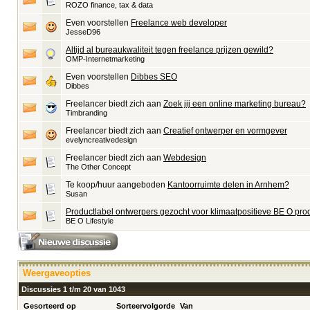
ROZO finance, tax & data
Even voorstellen
Freelance web developer
JesseD96
Altijd al bureaukwaliteit tegen freelance prijzen gewild?
OMP-Internetmarketing
Even voorstellen
Dibbes SEO
Dibbes
Freelancer biedt zich aan
Zoek jij een online marketing bureau?
Timbranding
Freelancer biedt zich aan
Creatief ontwerper en vormgever
evelyncreativedesign
Freelancer biedt zich aan
Webdesign
The Other Concept
Te koop/huur aangeboden
Kantoorruimte delen in Arnhem?
Susan
Productlabel ontwerpers gezocht voor klimaatpositieve BE O pro
BE O Lifestyle
Weergaveopties
Discussies 1 t/m 20 van 1043
Gesorteerd op
Sorteervolgorde
Van