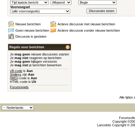
Voorvoegsel
Nieuwe berichten
Actieve discussie met nieuwe berichten
Geen nieuwe berichten
Actieve discussie zonder nieuwe berichten
Discussie is gesloten
Regels voor berichten
Je
mag geen
nieuwe discussies starten
Je
mag niet
reageren op berichten
Je
mag geen
bijlagen versturen
Je
mag niet
je berichten bewerken
vB-code
is
Aan
Smileys
zijn
Aan
[IMG]
-code is
Aan
HTML-code is
Uit
Forumregels
Alle tijden
Forumsoftw
Copyright ©2000
Lancelots Copyright © 200