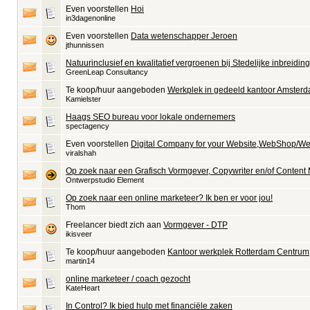
Even voorstellen
Hoi
in3dagenonline
Even voorstellen
Data wetenschapper Jeroen
jthunnissen
Natuurinclusief en kwalitatief vergroenen bij Stedelijke inbreidin
GreenLeap Consultancy
Te koop/huur aangeboden
Werkplek in gedeeld kantoor Amster
Kamielster
Haags SEO bureau voor lokale ondernemers
spectagency
Even voorstellen
Digital Company for your Website,WebShop/We
viralshah
Op zoek naar een Grafisch Vormgever, Copywriter en/of Content
Ontwerpstudio Element
Op zoek naar een online marketeer? Ik ben er voor jou!
Thom
Freelancer biedt zich aan
Vormgever - DTP
ikisveer
Te koop/huur aangeboden
Kantoor werkplek Rotterdam Centrum
martin14
online marketeer / coach gezocht
KateHeart
In Control? Ik bied hulp met financiële zaken