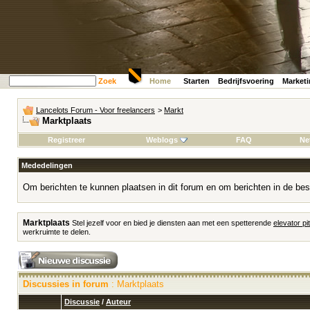
Zoek
Home
Starten
Bedrijfsvoering
Market
Lancelots Forum - Voor freelancers
>
Markt
Marktplaats
Registreer
Weblogs
FAQ
Ne
Mededelingen
Om berichten te kunnen plaatsen in dit forum en om berichten in de bes
Marktplaats
Stel jezelf voor en bied je diensten aan met een spetterende
elevator pi
werkruimte te delen.
Discussies in forum
: Marktplaats
Discussie
/
Auteur