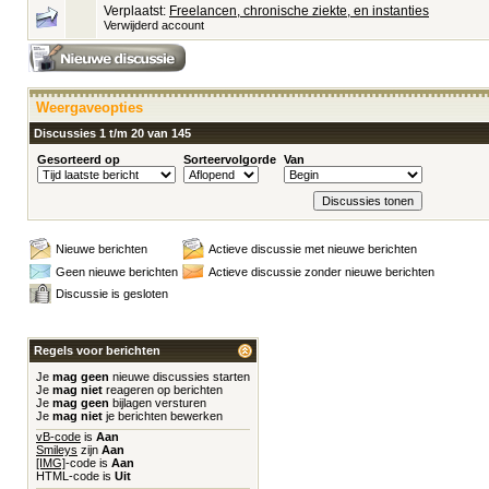
Verplaatst:
Freelancen, chronische ziekte, en instanties
Verwijderd account
Weergaveopties
Discussies 1 t/m 20 van 145
Gesorteerd op
Sorteervolgorde
Van
Nieuwe berichten
Actieve discussie met nieuwe berichten
Geen nieuwe berichten
Actieve discussie zonder nieuwe berichten
Discussie is gesloten
Regels voor berichten
Je
mag geen
nieuwe discussies starten
Je
mag niet
reageren op berichten
Je
mag geen
bijlagen versturen
Je
mag niet
je berichten bewerken
vB-code
is
Aan
Smileys
zijn
Aan
[IMG]
-code is
Aan
HTML-code is
Uit