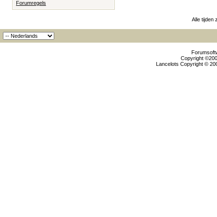
Forumregels
Alle tijden
Forumsoftw
Copyright ©2000
Lancelots Copyright © 200