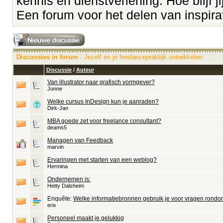
kennis en dienstverlening. Hoe blijf ji
Een forum voor het delen van inspirati
Discussies in forum
: Jezelf en je freelancepraktijk ontwikkelen
Discussie
/
Auteur
Van illustrator naar grafisch vormgever?
Jonne
Welke cursus InDesign kun je aanraden?
Dirk-Jan
MBA goede zet voor freelance consultant?
deams5
Managen van Feedback
marvin
Ervaringen met starten van een weblog?
Hermina
Ondernemen is:
Hetty Dalsheim
Enquête:
Welke informatiebronnen gebruik je voor vragen rond
erix
Personeel maakt je gelukkig