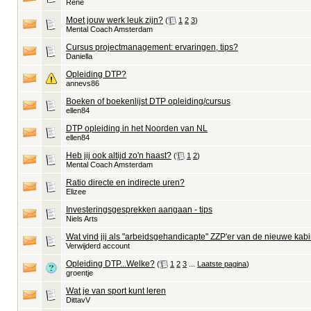
René
Moet jouw werk leuk zijn?
‎
(
1
2
3
)
Mental Coach Amsterdam
Cursus projectmanagement: ervaringen, tips?
Daniella
Opleiding DTP?
annevs86
Boeken of boekenlijst DTP opleiding/cursus
ellen84
DTP opleiding in het Noorden van NL
ellen84
Heb jij ook altijd zo'n haast?
‎
(
1
2
)
Mental Coach Amsterdam
Ratio directe en indirecte uren?
Elizee
Investeringsgesprekken aangaan - tips
Niels Arts
Wat vind jij als "arbeidsgehandicapte" ZZP'er van de nieuwe ka
Verwijderd account
Opleiding DTP...Welke?
‎
(
1
2
3
...
Laatste pagina
)
groentje
Wat je van sport kunt leren
DittavV