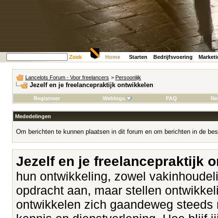
Zoek
Home
Starten
Bedrijfsvoering
Market
Lancelots Forum - Voor freelancers
>
Persoonlijk
Jezelf en je freelancepraktijk ontwikkelen
Registreer
Weblogs
FAQ
Ne
Mededelingen
Om berichten te kunnen plaatsen in dit forum en om berichten in de bes
Jezelf en je freelancepraktijk 
hun ontwikkeling, zowel vakinhoudeli
opdracht aan, maar stellen ontwikk
ontwikkelen zich gaandeweg steeds 