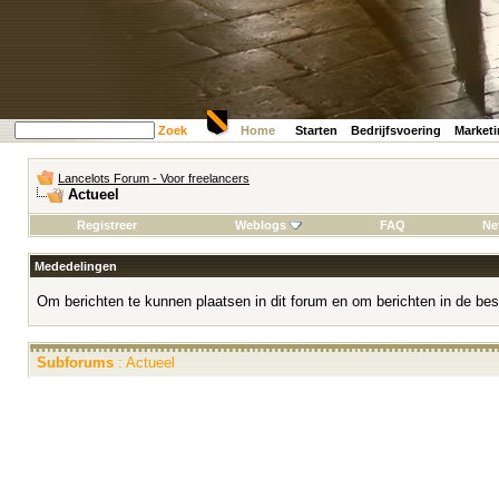
Zoek
Home
Starten
Bedrijfsvoering
Market
Lancelots Forum - Voor freelancers
Actueel
Registreer
Weblogs
FAQ
Ne
Mededelingen
Om berichten te kunnen plaatsen in dit forum en om berichten in de bes
Subforums
: Actueel