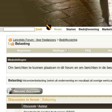
Zoek
Home
Starten
Bedrijfsvoering
Market
Lancelots Forum - Voor freelancers
>
Bedrijfsvoering
Belasting
Registreer
Weblogs
FAQ
Ne
Mededelingen
Om berichten te kunnen plaatsen in dit forum en om berichten in de bes
Belasting
Inkomstenbelasting (winst uit onderneming en resultaat uit overige werk
Discussies in forum
: Belasting
Discussie
/
Auteur