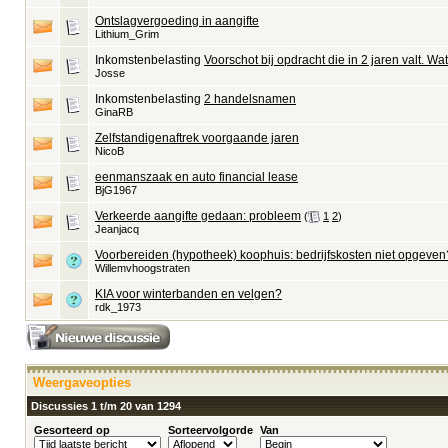
Ontslagvergoeding in aangifte
Lithium_Grim
Inkomstenbelasting
Voorschot bij opdracht die in 2 jaren valt. W
Josse
Inkomstenbelasting
2 handelsnamen
GinaRB
Zelfstandigenaftrek voorgaande jaren
NicoB
eenmanszaak en auto financial lease
BjG1967
Verkeerde aangifte gedaan: probleem
‎
(
1
2
)
Jeanjacq
Voorbereiden (hypotheek) koophuis: bedrijfskosten niet opgeven
Willemvhoogstraten
KIA voor winterbanden en velgen?
rdk_1973
Weergaveopties
Discussies 1 t/m 20 van 1294
Gesorteerd op
Sorteervolgorde
Van