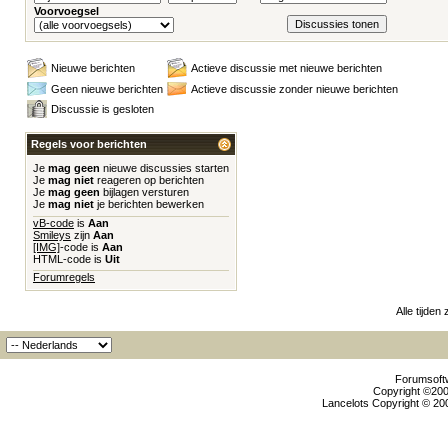
Voorvoegsel
Nieuwe berichten
Actieve discussie met nieuwe berichten
Geen nieuwe berichten
Actieve discussie zonder nieuwe berichten
Discussie is gesloten
Regels voor berichten
Je
mag geen
nieuwe discussies starten
Je
mag niet
reageren op berichten
Je
mag geen
bijlagen versturen
Je
mag niet
je berichten bewerken
vB-code
is
Aan
Smileys
zijn
Aan
[IMG]
-code is
Aan
HTML-code is
Uit
Forumregels
Alle tijden
Forumsoftw
Copyright ©2000
Lancelots Copyright © 200