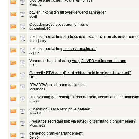
Doorbelaste kosten factureren: BTW?
MirjamL
btw en inkomsten uit overige werkzaamheden
soefi
Oudedagsreserve, sparen en rente
spaardertje19
Inkomstenbelasting
Studieschuld - waar invullen als ondernemer b
framejunky
Inkomstenbelasting
Lunch voorschieten
ArjenH
Vennootschapsbelasting
Aangifte VPB verlies verrekenen
LDH
Correctie BTW-aangifte: aftrekbaarheid in volgend kwartaal?
HB1
BTW
BTW op schoonmaakkosten
Marianne1
Huurwoning gedeeltelijk aftrekbaarheid, verwerking in administra
EasyR
(Operation) lease auto prive betalen
Joost81
Freelance secretaresse: via payroll of zelfstandig ondernemer?
Mouche12
gemengd drankenarrangement
Bert S