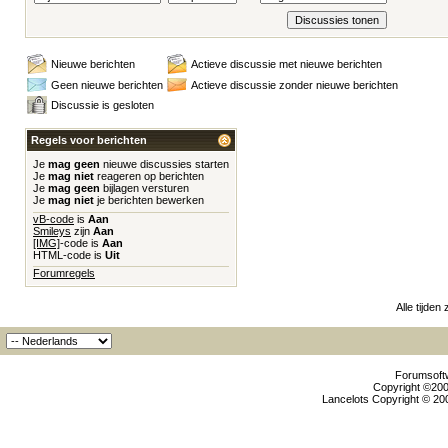
Nieuwe berichten
Actieve discussie met nieuwe berichten
Geen nieuwe berichten
Actieve discussie zonder nieuwe berichten
Discussie is gesloten
Regels voor berichten
Je
mag geen
nieuwe discussies starten
Je
mag niet
reageren op berichten
Je
mag geen
bijlagen versturen
Je
mag niet
je berichten bewerken
vB-code
is
Aan
Smileys
zijn
Aan
[IMG]
-code is
Aan
HTML-code is
Uit
Forumregels
Alle tijden
Forumsoftw
Copyright ©2000
Lancelots Copyright © 200