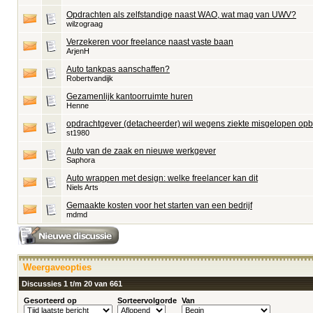
Opdrachten als zelfstandige naast WAO, wat mag van UWV?
wilzograag
Verzekeren voor freelance naast vaste baan
ArjenH
Auto tankpas aanschaffen?
Robertvandijk
Gezamenlijk kantoorruimte huren
Henne
opdrachtgever (detacheerder) wil wegens ziekte misgelopen opb
st1980
Auto van de zaak en nieuwe werkgever
Saphora
Auto wrappen met design: welke freelancer kan dit
Niels Arts
Gemaakte kosten voor het starten van een bedrijf
mdmd
Weergaveopties
Discussies 1 t/m 20 van 661
Gesorteerd op
Sorteervolgorde
Van