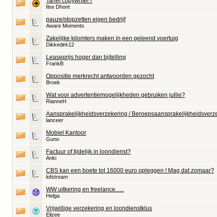
Tarief copywriter?
Ilse Dhont
pauze/stopzetten eigen bedrijf
Aware Moments
Zakelijke kilomters maken in een geleend voertuig
Dikkedirk12
Leaseprijs hoger dan bijtelling
FrankB
Oppositie merkrecht antwoorden gezocht
Broek
Wat voor advertentiemogelijkheden gebruiken jullie?
RianneH
Aansprakelijkheidsverzekering / Beroepsaansprakelijkheidsverz
lanceer
Mobiel Kantoor
Guno
Factuur of tijdelijk in loondienst?
Anki
CBS kan een boete tot 16000 euro opleggen ! Mag dat zomaar?
lofstream
WW uitkering en freelance......
Helga
Vrijwillige verzekering en loondienstklus
Elizee