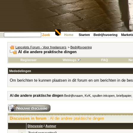
Zoek
Home
Starten
Bedrijfsvoering
Market
Lancelots Forum - Voor freelancers
>
Bedrijfsvoering
Al die andere praktische dingen
Registreer
Weblogs
FAQ
Ne
Mededelingen
Om berichten te kunnen plaatsen in dit forum en om berichten in de bes
Al die andere praktische dingen
Bedrijfsnaam, KvK, spullen inkopen, briefpapier,
Discussies in forum
: Al die andere praktische dingen
Discussie
/
Auteur