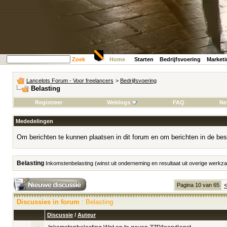
Zoek
Home
Starten
Bedrijfsvoering
Market
Lancelots Forum - Voor freelancers
>
Bedrijfsvoering
Belasting
Registreer
Weblogs
FAQ
Ne
Mededelingen
Om berichten te kunnen plaatsen in dit forum en om berichten in de bes
Belasting
Inkomstenbelasting (winst uit onderneming en resultaat uit overige werk
Pagina 10 van 65
Discussies in forum
: Belasting
Discussie
/
Auteur