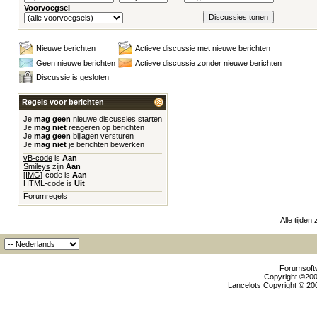
Voorvoegsel
Nieuwe berichten
Actieve discussie met nieuwe berichten
Geen nieuwe berichten
Actieve discussie zonder nieuwe berichten
Discussie is gesloten
Regels voor berichten
Je
mag geen
nieuwe discussies starten
Je
mag niet
reageren op berichten
Je
mag geen
bijlagen versturen
Je
mag niet
je berichten bewerken
vB-code
is
Aan
Smileys
zijn
Aan
[IMG]
-code is
Aan
HTML-code is
Uit
Forumregels
Alle tijden
Forumsoftw
Copyright ©2000
Lancelots Copyright © 200