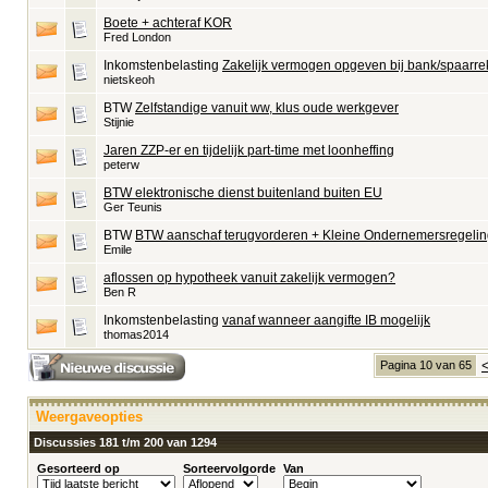
Boete + achteraf KOR
Fred London
Inkomstenbelasting
Zakelijk vermogen opgeven bij bank/spaarr
nietskeoh
BTW
Zelfstandige vanuit ww, klus oude werkgever
Stijnie
Jaren ZZP-er en tijdelijk part-time met loonheffing
peterw
BTW elektronische dienst buitenland buiten EU
Ger Teunis
BTW
BTW aanschaf terugvorderen + Kleine Ondernemersregelin
Emile
aflossen op hypotheek vanuit zakelijk vermogen?
Ben R
Inkomstenbelasting
vanaf wanneer aangifte IB mogelijk
thomas2014
Pagina 10 van 65
Weergaveopties
Discussies 181 t/m 200 van 1294
Gesorteerd op
Sorteervolgorde
Van