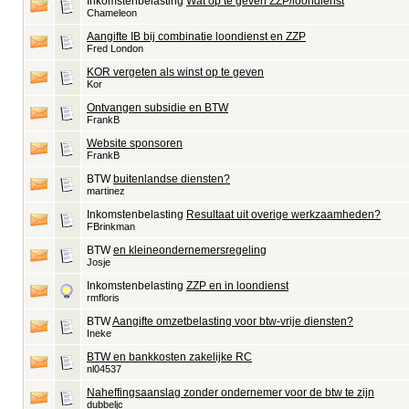
Inkomstenbelasting
Wat op te geven ZZP/loondienst
Chameleon
Aangifte IB bij combinatie loondienst en ZZP
Fred London
KOR vergeten als winst op te geven
Kor
Ontvangen subsidie en BTW
FrankB
Website sponsoren
FrankB
BTW
buitenlandse diensten?
martinez
Inkomstenbelasting
Resultaat uit overige werkzaamheden?
FBrinkman
BTW
en kleineondernemersregeling
Josje
Inkomstenbelasting
ZZP en in loondienst
rmfloris
BTW
Aangifte omzetbelasting voor btw-vrije diensten?
Ineke
BTW en bankkosten zakelijke RC
nl04537
Naheffingsaanslag zonder ondernemer voor de btw te zijn
dubbeljc