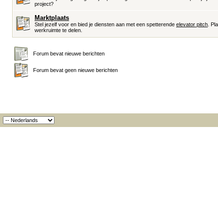
project?
Marktplaats
Stel jezelf voor en bied je diensten aan met een spetterende
elevator pitch
. Pl
werkruimte te delen.
Forum bevat nieuwe berichten
Forum bevat geen nieuwe berichten