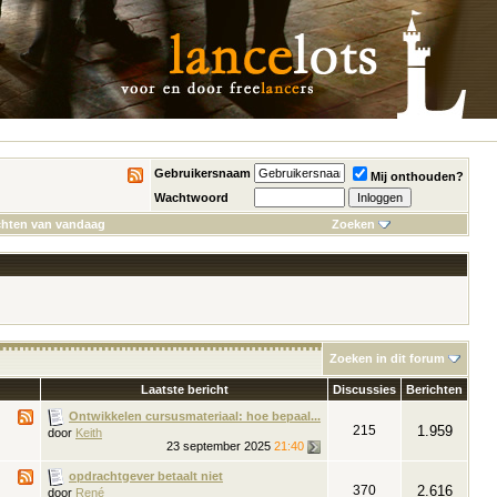
Gebruikersnaam
Mij onthouden?
Wachtwoord
chten van vandaag
Zoeken
Zoeken in dit forum
Laatste bericht
Discussies
Berichten
Ontwikkelen cursusmateriaal: hoe bepaal...
215
1.959
door
Keith
23 september 2025
21:40
opdrachtgever betaalt niet
370
2.616
door
René