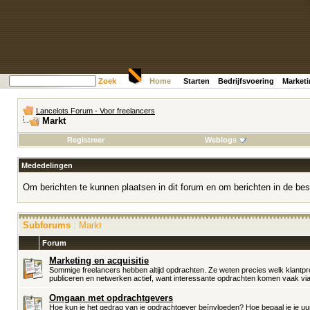
Zoek
Home
Starten
Bedrijfsvoering
Market
Lancelots Forum - Voor freelancers
Markt
Registreer
Weblogs
Mededelingen
Om berichten te kunnen plaatsen in dit forum en om berichten in de bes
Subforums
: Markt
Forum
Marketing en acquisitie
Sommige freelancers hebben altijd opdrachten. Ze weten precies welk klantp
publiceren en netwerken actief, want interessante opdrachten komen vaak via-
Omgaan met opdrachtgevers
Hoe kun je het gedrag van je opdrachtgever beïnvloeden? Hoe bepaal je je uur