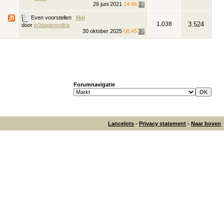
26 juni 2021
14:46
Even voorstellen
Hoi
1.038
3.524
door
in3dagenonline
30 oktober 2025
08:45
Forumnavigatie
Lancelots
-
Privacy statement
-
Naar boven