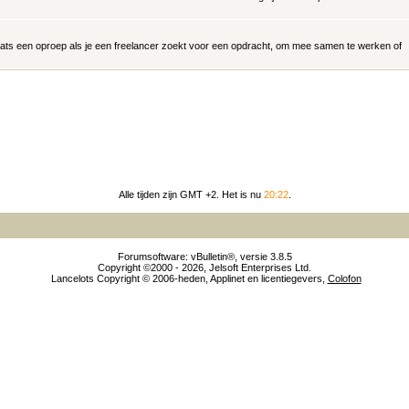
aats een oproep als je een freelancer zoekt voor een opdracht, om mee samen te werken of
Alle tijden zijn GMT +2. Het is nu
20:22
.
Forumsoftware: vBulletin®, versie 3.8.5
Copyright ©2000 - 2026, Jelsoft Enterprises Ltd.
Lancelots Copyright © 2006-heden, Applinet en licentiegevers,
Colofon