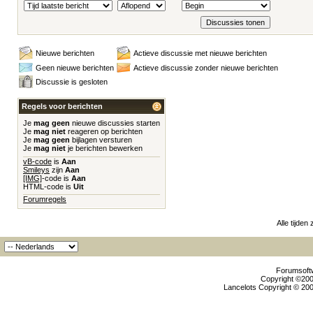
Nieuwe berichten
Actieve discussie met nieuwe berichten
Geen nieuwe berichten
Actieve discussie zonder nieuwe berichten
Discussie is gesloten
Regels voor berichten
Je
mag geen
nieuwe discussies starten
Je
mag niet
reageren op berichten
Je
mag geen
bijlagen versturen
Je
mag niet
je berichten bewerken
vB-code
is
Aan
Smileys
zijn
Aan
[IMG]
-code is
Aan
HTML-code is
Uit
Forumregels
Alle tijden
Forumsoftw
Copyright ©2000
Lancelots Copyright © 200