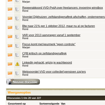
Marjan
Regeerakkoord VVD-PvdA over freelancers: invoering winstbox
René
Voorstel Dijkhuizen: zelfstandigenaftrek afschaffen, ondernemers
René
Btw naar 21% per 1 oktober 2012, maar nu al op facturen
René
VAR voor 2013 aanvragen vanaf 1 september
René
Fiscus komt met keurmerk “geen controle”
Marjan
CPB kritisch op zelfstandigenaftrek
René
LinkedIn gehackt, wijzig je wachtwoord
René
Wetsvoorstel VVD voor collectief pensioen zzp'ers
René
Weergaveopties
Discussies 1 t/m 20 van 227
Gesorteerd op
Sorteervolgorde
Van