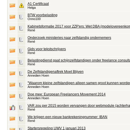
A1 Certificaat
Helga
BTW voorbelasting
Onno100
Kabinetsformatie 2017 voor ZZP'ers: Wet DBA (modelovereenko
René
Onderzoek ministeries naar zelfstandig ondernemers
René
Gids voor tekstschrijvers
René
Belastingdienst gaat schijnzelfstandigen onder freelance consul
René
De Zelfstandigenaftrek Moet Blijven
Annedien Hoen
"Waarom kleine zelfstandigen alleen samen groot kunnen worde
Annedien Hoen
Doe mee: European Freelancers Movement 2014
Annedien Hoen
VAR zou per 2015 worden vervangen door webmodule (achterha
René
We krijgen een nieuw bankrekeningnummer: IBAN
René
Startersregeling UWV 1 januari 2013