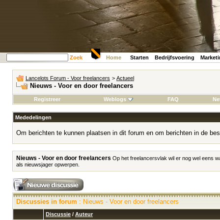
Zoek
Home
Starten
Bedrijfsvoering
Market
Lancelots Forum - Voor freelancers
>
Actueel
Nieuws - Voor en door freelancers
Registreer
Weblogs
FAQ
Ne
Mededelingen
Om berichten te kunnen plaatsen in dit forum en om berichten in de bes
Nieuws - Voor en door freelancers
Op het freelancersvlak wil er nog wel eens w
als nieuwsjager opwerpen.
Discussies in forum
: Nieuws - Voor en door freelancers
Discussie
/
Auteur