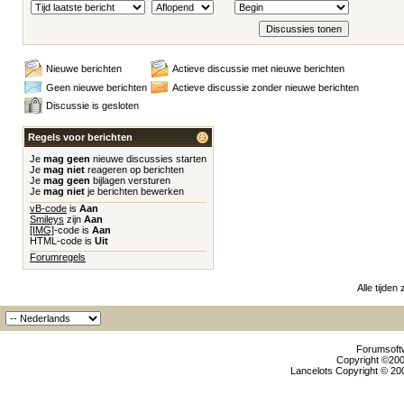
Nieuwe berichten
Actieve discussie met nieuwe berichten
Geen nieuwe berichten
Actieve discussie zonder nieuwe berichten
Discussie is gesloten
Regels voor berichten
Je
mag geen
nieuwe discussies starten
Je
mag niet
reageren op berichten
Je
mag geen
bijlagen versturen
Je
mag niet
je berichten bewerken
vB-code
is
Aan
Smileys
zijn
Aan
[IMG]
-code is
Aan
HTML-code is
Uit
Forumregels
Alle tijden
Forumsoftw
Copyright ©2000
Lancelots Copyright © 200