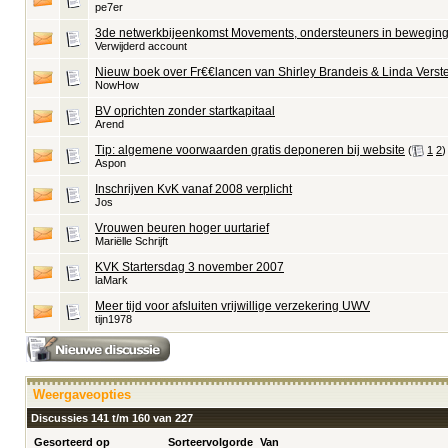
pe7er
3de netwerkbijeenkomst Movements, ondersteuners in bewegin
Verwijderd account
Nieuw boek over Fr€€lancen van Shirley Brandeis & Linda Verst
NowHow
BV oprichten zonder startkapitaal
Arend
Tip: algemene voorwaarden gratis deponeren bij website
‎
(
1
2
)
Aspon
Inschrijven KvK vanaf 2008 verplicht
Jos
Vrouwen beuren hoger uurtarief
Mariëlle Schrijft
KVK Startersdag 3 november 2007
laMark
Meer tijd voor afsluiten vrijwillige verzekering UWV
tijn1978
Weergaveopties
Discussies 141 t/m 160 van 227
Gesorteerd op
Sorteervolgorde
Van