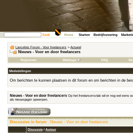
Zoek
Home
Starten
Bedrijfsvoering
Market
Lancelots Forum - Voor freelancers
>
Actueel
Nieuws - Voor en door freelancers
Registreer
Weblogs
FAQ
Ne
Mededelingen
Om berichten te kunnen plaatsen in dit forum en om berichten in de bes
Nieuws - Voor en door freelancers
Op het freelancersvlak wil er nog wel eens w
als nieuwsjager opwerpen.
Discussies in forum
: Nieuws - Voor en door freelancers
Discussie
/
Auteur