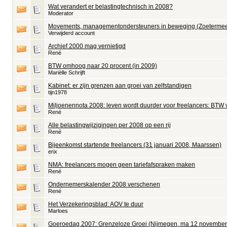
Wat verandert er belastingtechnisch in 2008?
Moderator
Movements, managementondersteuners in beweging (Zoetermeer,
Verwijderd account
Archief 2000 mag vernietigd
René
BTW omhoog naar 20 procent (in 2009)
Mariëlle Schrijft
Kabinet: er zijn grenzen aan groei van zelfstandigen
tijn1978
Miljoenennota 2008: leven wordt duurder voor freelancers: BT
René
Alle belastingwijzigingen per 2008 op een rij
René
Bijeenkomst startende freelancers (31 januari 2008, Maarssen)
erix
NMA: freelancers mogen geen tariefafspraken maken
René
Ondernemerskalender 2008 verschenen
René
Het Verzekeringsblad: AOV te duur
Marloes
Goeroedag 2007: Grenzeloze Groei (Nijmegen, ma 12 november