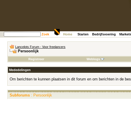
Zoek
Home
Starten
Bedrijfsvoering
Market
Lancelots Forum - Voor freelancers
Persoonlijk
Registreer
Weblogs
Mededelingen
Om berichten te kunnen plaatsen in dit forum en om berichten in de bes
Subforums
: Persoonlijk