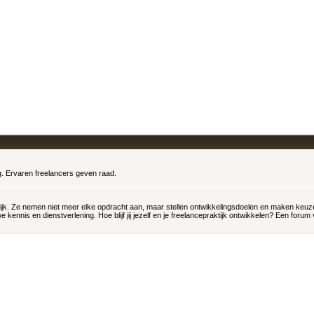
og. Ervaren freelancers geven raad.
kelijk. Ze nemen niet meer elke opdracht aan, maar stellen ontwikkelingsdoelen en maken keuz
nnis en dienstverlening. Hoe blijf jij jezelf en je freelancepraktijk ontwikkelen? Een forum