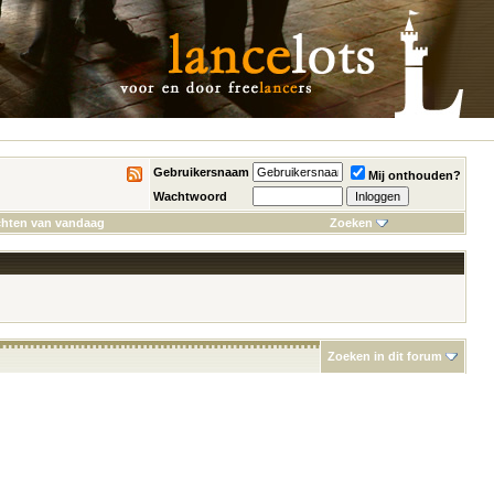
Gebruikersnaam
Mij onthouden?
Wachtwoord
chten van vandaag
Zoeken
Zoeken in dit forum