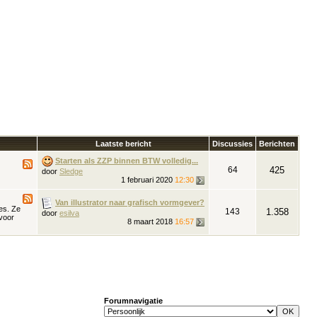
Laatste bericht
Discussies
Berichten
Starten als ZZP binnen BTW volledig...
64
425
door
Sledge
1 februari 2020
12:30
Van illustrator naar grafisch vormgever?
es. Ze
143
1.358
door
esilva
 voor
8 maart 2018
16:57
Forumnavigatie