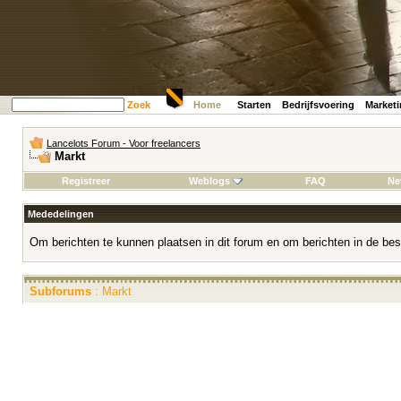
Zoek
Home
Starten
Bedrijfsvoering
Market
Lancelots Forum - Voor freelancers
Markt
Registreer
Weblogs
FAQ
Ne
Mededelingen
Om berichten te kunnen plaatsen in dit forum en om berichten in de bes
Subforums
: Markt