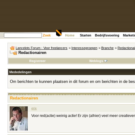
Zoek
Home
Starten
Bedrijfsvoering
Market
Lancelots Forum - Voor freelancers
>
Interessegroepen
>
Branche
>
Redactionai
Redactionairen
Registreer
Weblogs
Mededelingen
Om berichten te kunnen plaatsen in dit forum en om berichten in de bes
Redactionairen
erix
Voor red(actie) weinig actie! Er zijn (alhier) veel meer creatie