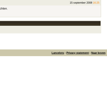
15 september 2008
16:25
chten.
Lancelots
-
Privacy statement
-
Naar boven