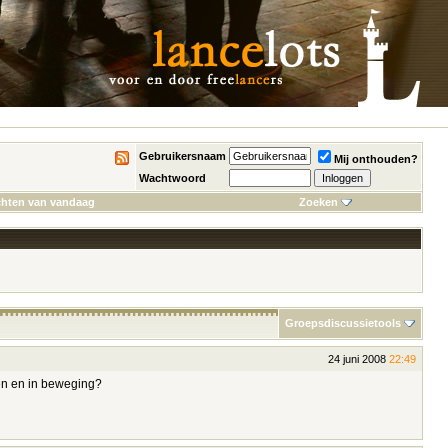
Gebruikersnaam
Mij onthouden?
Wachtwoord
chten van vandaag
Zoeken
Groepsdiscussietools
24 juni 2008
22:49
jeen en in beweging?