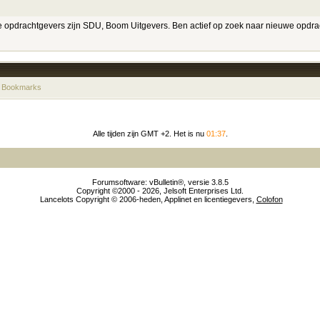
 opdrachtgevers zijn SDU, Boom Uitgevers. Ben actief op zoek naar nieuwe opdra
 Bookmarks
Alle tijden zijn GMT +2. Het is nu
01:37
.
Forumsoftware: vBulletin®, versie 3.8.5
Copyright ©2000 - 2026, Jelsoft Enterprises Ltd.
Lancelots Copyright © 2006-heden, Applinet en licentiegevers,
Colofon