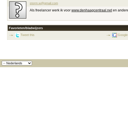
storm.w@gmail.com
Als freelancer werk ik voor
www.denhaagcentraal.net
en andere
Favorieten/bladwijzers
Tweet this
Google