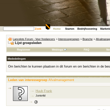
Zoek
Home
Starten
Bedrijfsvoering
Market
Lancelots Forum - Voor freelancers
>
Interessegroepen
>
Branche
>
Afvalmanag
Lijst groepsleden
Registreer
Weblogs
FAQ
Ne
Mededelingen
Om berichten te kunnen plaatsen in dit forum en om berichten in de bes
Leden van interessegroep
Afvalmanagement
Huub Frank
Juniorlid