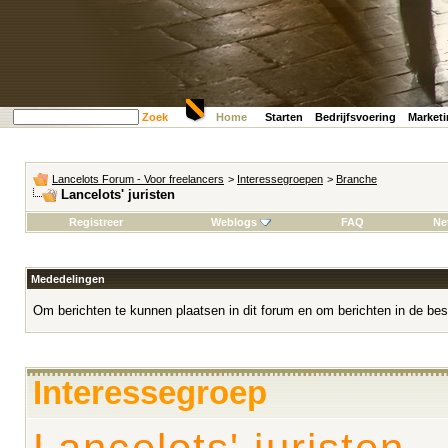
Zoek
Home
Starten
Bedrijfsvoering
Market
Lancelots Forum - Voor freelancers
>
Interessegroepen
>
Branche
Lancelots' juristen
Registreer
Weblogs
FAQ
Ne
Mededelingen
Om berichten te kunnen plaatsen in dit forum en om berichten in de bes
Interessegroep