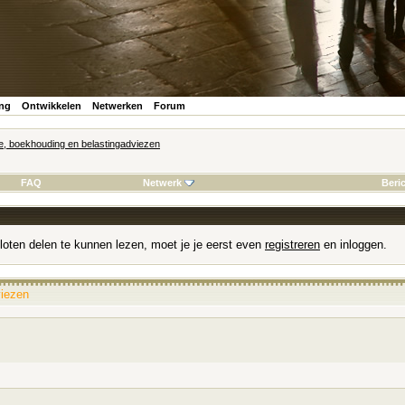
ing
Ontwikkelen
Netwerken
Forum
ie, boekhouding en belastingadviezen
FAQ
Netwerk
Beri
loten delen te kunnen lezen, moet je je eerst even
registreren
en inloggen.
viezen