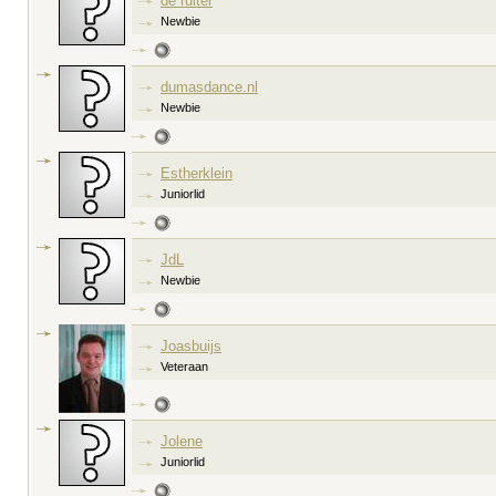
de ruiter
Newbie
dumasdance.nl
Newbie
Estherklein
Juniorlid
JdL
Newbie
Joasbuijs
Veteraan
Jolene
Juniorlid