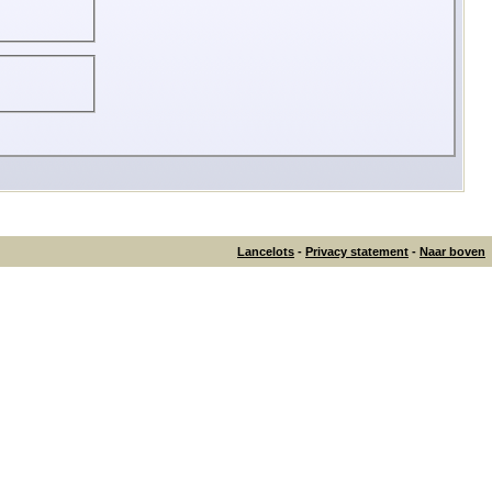
Lancelots
-
Privacy statement
-
Naar boven