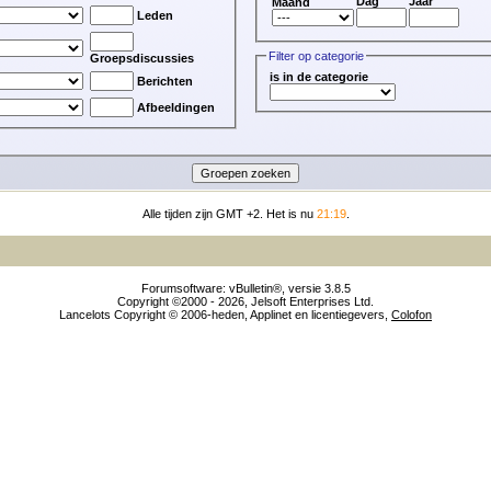
Dag
Jaar
Maand
Leden
Filter op categorie
Groepsdiscussies
is in de categorie
Berichten
Afbeeldingen
Alle tijden zijn GMT +2. Het is nu
21:19
.
Forumsoftware: vBulletin®, versie 3.8.5
Copyright ©2000 - 2026, Jelsoft Enterprises Ltd.
Lancelots Copyright © 2006-heden, Applinet en licentiegevers,
Colofon