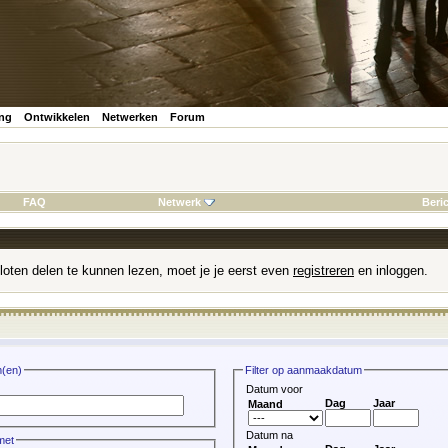
ing
Ontwikkelen
Netwerken
Forum
FAQ
Netwerk
Beri
loten delen te kunnen lezen, moet je je eerst even
registreren
en inloggen.
m(en)
Filter op aanmaakdatum
:
Datum voor
Dag
Jaar
Maand
Datum na
met