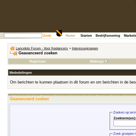
Zoek
Home
Starten
Bedrijfsvoering
Market
Lancelots Forum - Voor freelancers
>
Interessegroepen
Geavanceerd zoeken
Registreer
Weblogs
Mededelingen
Om berichten te kunnen plaatsen in dit forum en om berichten in de bes
Geavanceerd zoeken
Zoeken op ter
Zoekterm(en)
Zoek groepen 