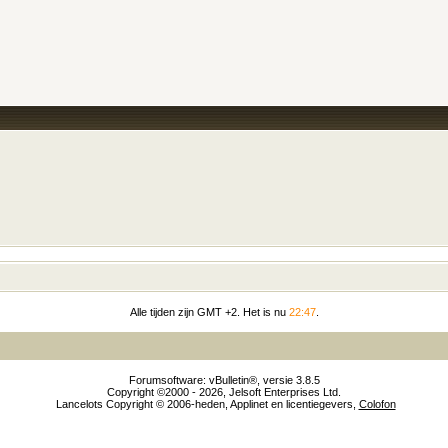
Alle tijden zijn GMT +2. Het is nu
22:47
.
Forumsoftware: vBulletin®, versie 3.8.5
Copyright ©2000 - 2026, Jelsoft Enterprises Ltd.
Lancelots Copyright © 2006-heden, Applinet en licentiegevers,
Colofon