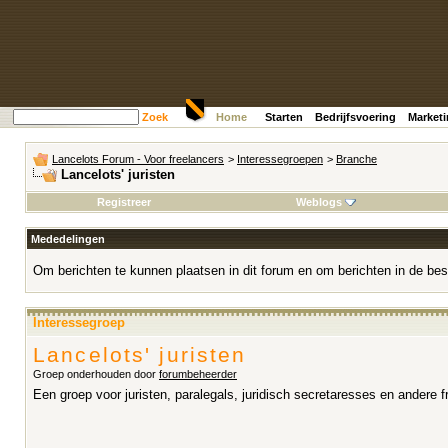
Zoek
Home
Starten
Bedrijfsvoering
Market
Lancelots Forum - Voor freelancers
>
Interessegroepen
>
Branche
Lancelots' juristen
Registreer
Weblogs
Mededelingen
Om berichten te kunnen plaatsen in dit forum en om berichten in de bes
Interessegroep
Lancelots' juristen
Groep onderhouden door
forumbeheerder
Een groep voor juristen, paralegals, juridisch secretaresses en andere fr