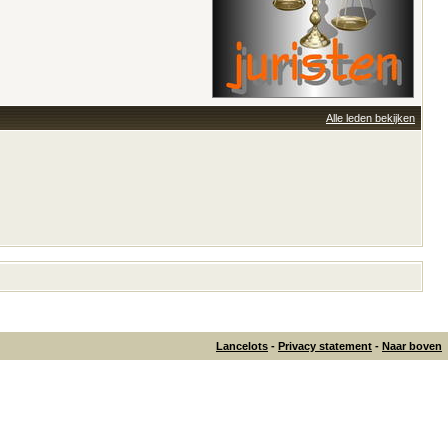
Alle leden bekijken
Lancelots
-
Privacy statement
-
Naar boven