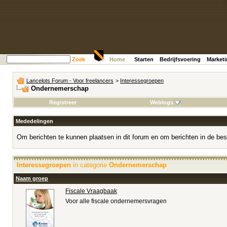
Zoek
Home
Starten
Bedrijfsvoering
Market
Lancelots Forum - Voor freelancers
>
Interessegroepen
Ondernemerschap
Registreer
Weblogs
Mededelingen
Om berichten te kunnen plaatsen in dit forum en om berichten in de bes
Interessegroepen
in categorie
Ondernemerschap
Naam groep
Fiscale Vraagbaak
Voor alle fiscale ondernemersvragen