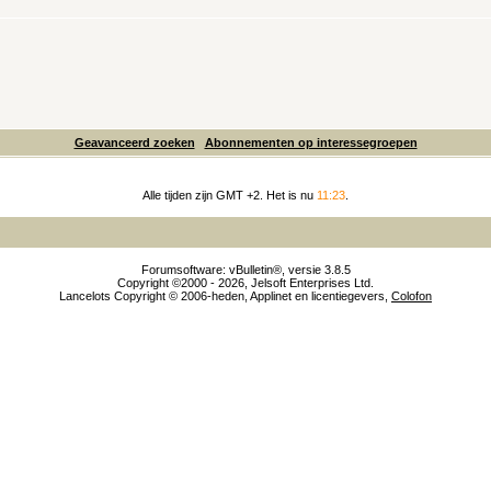
Geavanceerd zoeken
Abonnementen op interessegroepen
Alle tijden zijn GMT +2. Het is nu
11:23
.
Forumsoftware: vBulletin®, versie 3.8.5
Copyright ©2000 - 2026, Jelsoft Enterprises Ltd.
Lancelots Copyright © 2006-heden, Applinet en licentiegevers,
Colofon