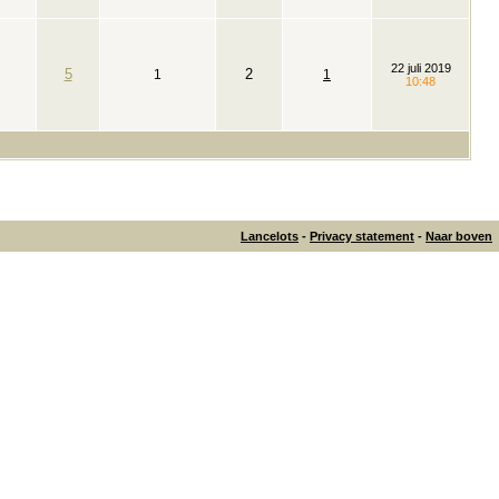
22 juli 2019
5
2
1
1
10:48
Lancelots
-
Privacy statement
-
Naar boven