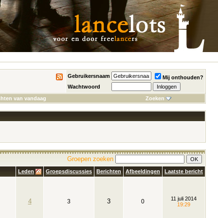
Gebruikersnaam
Mij onthouden?
Wachtwoord
chten van vandaag
Zoeken
Groepen zoeken
Leden
Groepsdiscussies
Berichten
Afbeeldingen
Laatste bericht
11 juli 2014
4
3
3
0
19:29