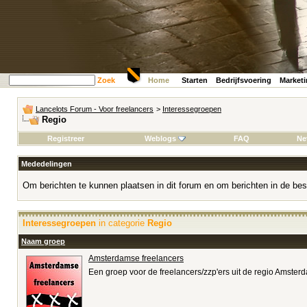
Zoek
Home
Starten
Bedrijfsvoering
Market
Lancelots Forum - Voor freelancers
>
Interessegroepen
Regio
Registreer
Weblogs
FAQ
Ne
Mededelingen
Om berichten te kunnen plaatsen in dit forum en om berichten in de bes
Interessegroepen
in categorie
Regio
Naam groep
Amsterdamse freelancers
Een groep voor de freelancers/zzp'ers uit de regio Amster