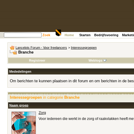
Zoek
Home
Starten
Bedrijfsvoering
Market
Lancelots Forum - Voor freelancers
>
Interessegroepen
Branche
Registreer
Weblogs
Mededelingen
Om berichten te kunnen plaatsen in dit forum en om berichten in de bes
Interessegroepen
in categorie
Branche
Naam groep
Zorg
Voor iedereen die werkt in de zorg of raakvlakken heeft me