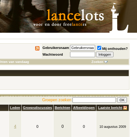
Gebruikersnaam
Mij onthouden?
Wachtwoord
chten van vandaag
Zoeken
Groepen zoeken
Leden
Groepsdiscussies
Berichten
Afbeeldingen
Laatste bericht
4
0
0
0
10 augustus 2009