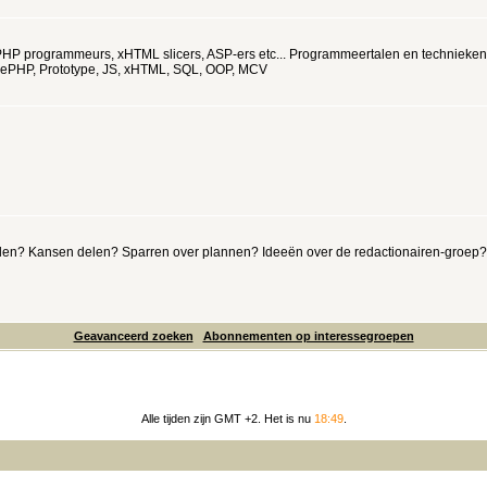
HP programmeurs, xHTML slicers, ASP-ers etc... Programmeertalen en technieken
CakePHP, Prototype, JS, xHTML, SQL, OOP, MCV
selen? Kansen delen? Sparren over plannen? Ideeën over de redactionairen-groep?
Geavanceerd zoeken
Abonnementen op interessegroepen
Alle tijden zijn GMT +2. Het is nu
18:49
.