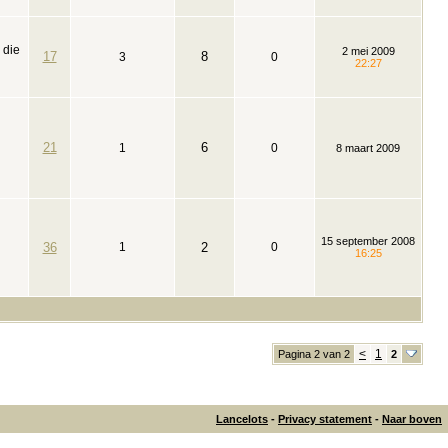
 die
2 mei 2009
17
8
3
0
22:27
21
6
1
0
8 maart 2009
15 september 2008
36
1
2
0
16:25
<
1
Pagina 2 van 2
2
Lancelots
-
Privacy statement
-
Naar boven