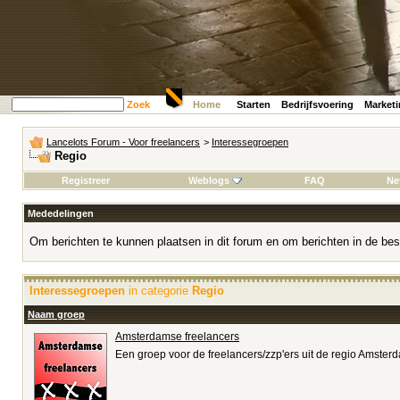
Zoek
Home
Starten
Bedrijfsvoering
Market
Lancelots Forum - Voor freelancers
>
Interessegroepen
Regio
Registreer
Weblogs
FAQ
Ne
Mededelingen
Om berichten te kunnen plaatsen in dit forum en om berichten in de bes
Interessegroepen
in categorie
Regio
Naam groep
Amsterdamse freelancers
Een groep voor de freelancers/zzp'ers uit de regio Amster