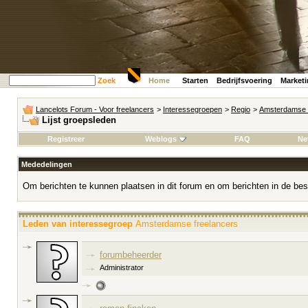
Zoek
Home
Starten
Bedrijfsvoering
Market
Lancelots Forum - Voor freelancers
>
Interessegroepen
>
Regio
>
Amsterdamse 
Lijst groepsleden
Registreer
Weblogs
FAQ
Ne
Mededelingen
Om berichten te kunnen plaatsen in dit forum en om berichten in de bes
Leden van interessegroep
Amsterdamse freelancers
forumbeheerder
Administrator