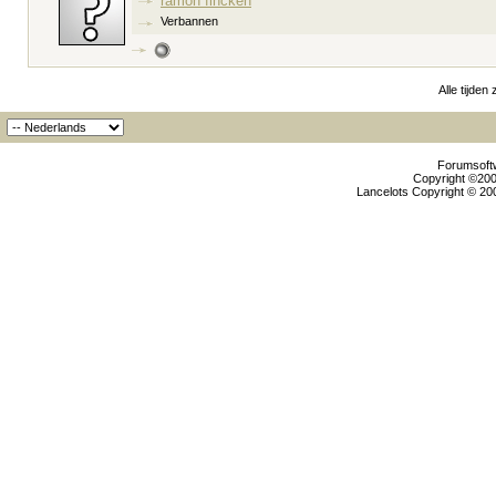
ramon fincken
Verbannen
Alle tijden
Forumsoftw
Copyright ©2000
Lancelots Copyright © 200