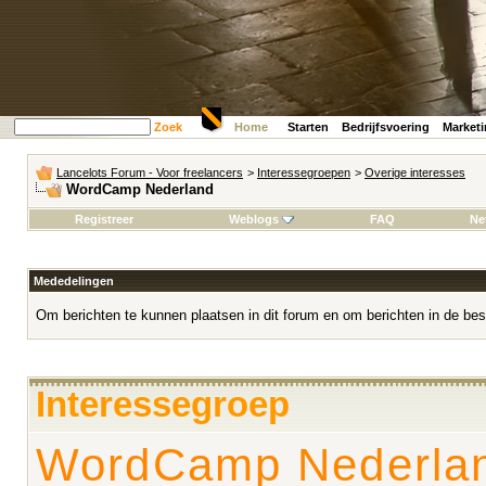
Zoek
Home
Starten
Bedrijfsvoering
Market
Lancelots Forum - Voor freelancers
>
Interessegroepen
>
Overige interesses
WordCamp Nederland
Registreer
Weblogs
FAQ
Ne
Mededelingen
Om berichten te kunnen plaatsen in dit forum en om berichten in de bes
Interessegroep
WordCamp Nederla