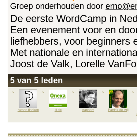
Groep onderhouden door
erno@er
De eerste WordCamp in Ned
Een evenement voor en doo
liefhebbers, voor beginners 
Met nationale en internation
Joost de Valk, Lorelle VanFo
5 van 5 leden
ramon fincken
illutic
napnam
Patrick de Vrij