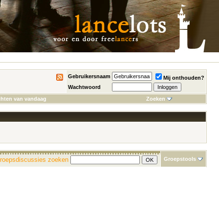
Gebruikersnaam
Mij onthouden?
Wachtwoord
chten van vandaag
Zoeken
roepsdiscussies zoeken
Groepstools