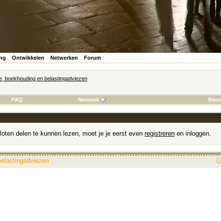
ing
Ontwikkelen
Netwerken
Forum
ie, boekhouding en belastingadviezen
FAQ
Netwerk
Beri
loten delen te kunnen lezen, moet je je eerst even
registreren
en inloggen.
belastingadviezen
G