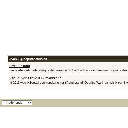
2 van 2 groepsdiscussies
btw duitsland
Beste Allen, Als zelfstandig ondernemer in nl doe ik ook opdrachten voor duitse opdra
Van ROW naar WUO - investering
In 2011 was ik fiscaal geen ondernemer (Resultaat uit Overige Wzh) en heb ik een inv