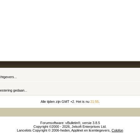
chtgevers...
estering gedaan...
Alle tijden zijn GMT +2. Het is nu
21:55
.
Forumsoftware: vBulletin®, versie 3.8.5
Copyright ©2000 - 2026, Jelsoft Enterprises Ltd.
Lancelots Copyright © 2006-heden, Applinet en licentiegevers,
Colofon