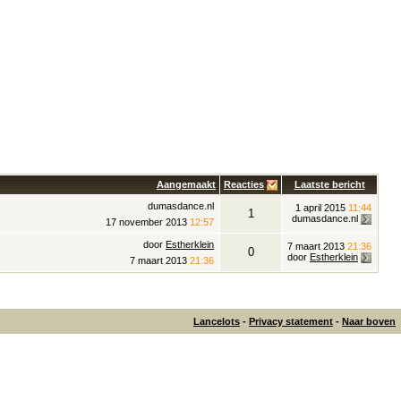
Aangemaakt
Reacties
Laatste bericht
dumasdance.nl
1 april 2015
11:44
1
dumasdance.nl
17 november 2013
12:57
door
Estherklein
7 maart 2013
21:36
0
door
Estherklein
7 maart 2013
21:36
Lancelots
-
Privacy statement
-
Naar boven