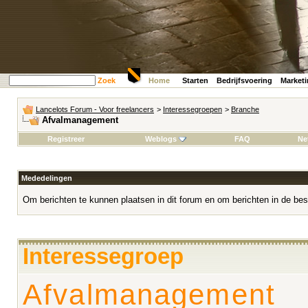
Zoek
Home
Starten
Bedrijfsvoering
Market
Lancelots Forum - Voor freelancers
>
Interessegroepen
>
Branche
Afvalmanagement
Registreer
Weblogs
FAQ
Ne
Mededelingen
Om berichten te kunnen plaatsen in dit forum en om berichten in de bes
Interessegroep
Afvalmanagement