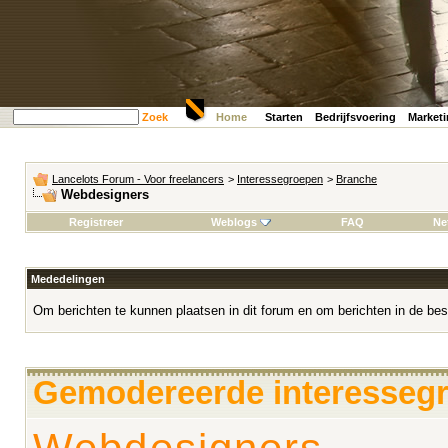
Zoek
Home
Starten
Bedrijfsvoering
Market
Lancelots Forum - Voor freelancers
>
Interessegroepen
>
Branche
Webdesigners
Registreer
Weblogs
FAQ
Ne
Mededelingen
Om berichten te kunnen plaatsen in dit forum en om berichten in de bes
Gemodereerde interesseg