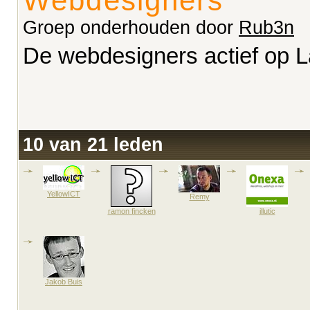
Webdesigners
Groep onderhouden door
Rub3n
De webdesigners actief op L
10 van 21 leden
YellowICT
Remy
ramon fincken
illutic
Jakob Buis