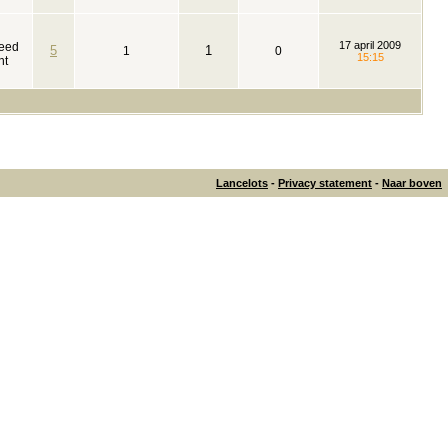
17 april 2009
teed
5
1
1
0
15:15
nt
Lancelots
-
Privacy statement
-
Naar boven