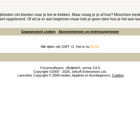
heden om klanten naar je toe te trekken. Maar vraag je je af hoe? Misschien bes
klant opgeleverd. Of wil je er aan beginnen maar heb je geen idee hoe je het aan ku
Geavanceerd zoeken
Abonnementen op interessegroepen
Alle tijden zijn GMT +2. Het is nu
01:53
.
Forumsoftware: vBulletin®, versie 3.8.5
Copyright ©2000 - 2026, Jelsoft Enterprises Ltd.
Lancelots Copyright © 2006-heden, Applinet en licentiegevers,
Colofon