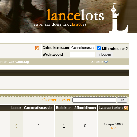
Gebruikersnaam
Mij onthouden?
Wachtwoord
chten van vandaag
Zoeken
Groepen zoeken
Leden
Groepsdiscussies
Berichten
Afbeeldingen
Laatste bericht
17 april 2009
5
1
1
0
15:23