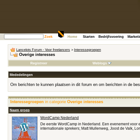
Zoek
Home
Starten
Bedrijfsvoering
Market
Lancelots Forum - Voor freelancers
>
Interessegroepen
Overige interesses
Registreer
Weblogs
Mededelingen
Om berichten te kunnen plaatsen in dit forum en om berichten in de bes
Interessegroepen
in categorie
Overige interesses
Naam groep
WordCamp Nederland
De eerste WordCamp in Nederland. Een evenement voor en 
internationale sprekers; Matt Mullenweg, Joost de Valk, Lo