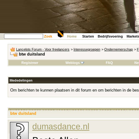
Zoek
Home
Starten
Bedrijfsvoering
Market
Lancelots Forum - Voor freelancers
>
Interessegroepen
>
Ondernemerschap
>
F
btw duitsland
Registreer
Weblogs
FAQ
Ne
Mededelingen
Om berichten te kunnen plaatsen in dit forum en om berichten in de bes
btw duitsland
dumasdance.nl