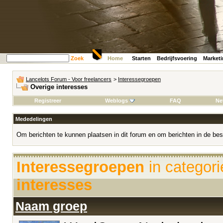
Zoek
Home
Starten
Bedrijfsvoering
Market
Lancelots Forum - Voor freelancers
>
Interessegroepen
Overige interesses
Registreer
Weblogs
FAQ
Ne
Mededelingen
Om berichten te kunnen plaatsen in dit forum en om berichten in de bes
Interessegroepen
in categor
interesses
Naam groep