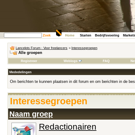
Zoek
Home
Starten
Bedrijfsvoering
Market
Lancelots Forum - Voor freelancers
>
Interessegroepen
Alle groepen
Registreer
Weblogs
FAQ
Ne
Mededelingen
Om berichten te kunnen plaatsen in dit forum en om berichten in de bes
Interessegroepen
Naam groep
Redactionairen