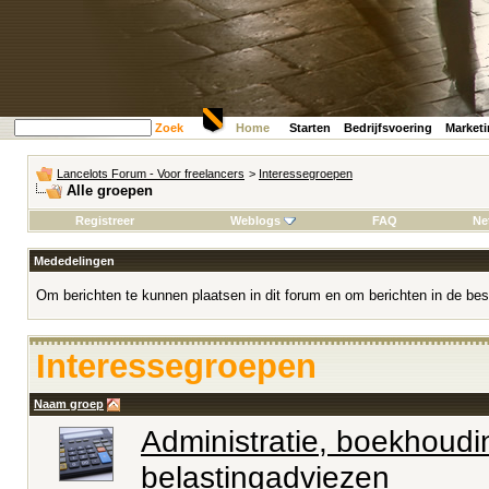
Zoek
Home
Starten
Bedrijfsvoering
Market
Lancelots Forum - Voor freelancers
>
Interessegroepen
Alle groepen
Registreer
Weblogs
FAQ
Ne
Mededelingen
Om berichten te kunnen plaatsen in dit forum en om berichten in de bes
Interessegroepen
Naam groep
Administratie, boekhoudi
belastingadviezen