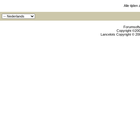
Alle tijden
Forumsoftw
Copyright ©2000
Lancelots Copyright © 200