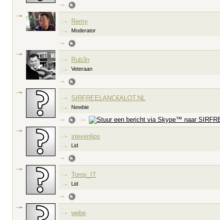
Remy
Moderator
Rub3n
Veteraan
SIRFREELANC€ALOT.NL
Newbie
stevenlips
Lid
Toros_IT
Lid
webe