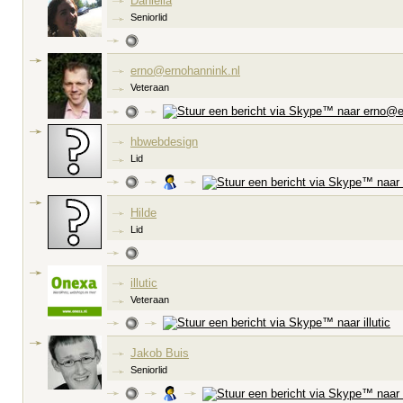
Daniella
Seniorlid
erno@ernohannink.nl
Veteraan
hbwebdesign
Lid
Hilde
Lid
illutic
Veteraan
Jakob Buis
Seniorlid