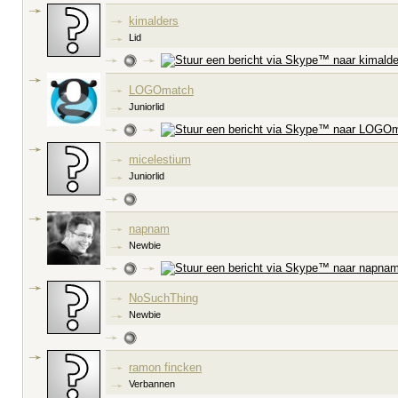
kimalders
Lid
LOGOmatch
Juniorlid
micelestium
Juniorlid
napnam
Newbie
NoSuchThing
Newbie
ramon fincken
Verbannen