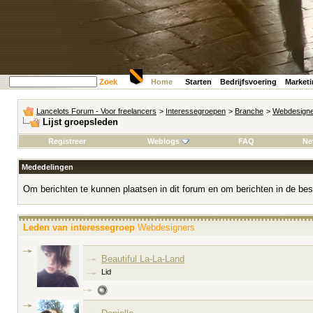
Zoek
Home
Starten
Bedrijfsvoering
Market
Lancelots Forum - Voor freelancers
>
Interessegroepen
>
Branche
>
Webdesign
Lijst groepsleden
Registreer
Weblogs
FAQ
Ne
Mededelingen
Om berichten te kunnen plaatsen in dit forum en om berichten in de bes
Leden van interessegroep
Webdesigners
Beautiful La-La-Land
Lid