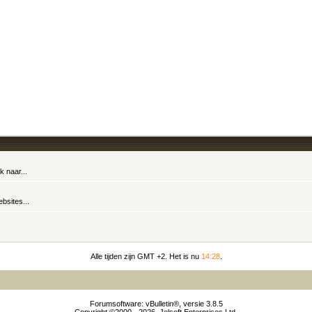
k naar...
bsites...
Alle tijden zijn GMT +2. Het is nu
14:28
.
Forumsoftware: vBulletin®, versie 3.8.5