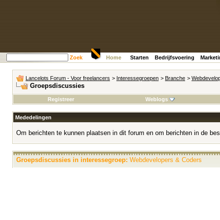
Zoek
Home
Starten
Bedrijfsvoering
Market
Lancelots Forum - Voor freelancers
>
Interessegroepen
>
Branche
>
Webdevelop
Groepsdiscussies
Registreer
Weblogs
Mededelingen
Om berichten te kunnen plaatsen in dit forum en om berichten in de bes
Groepsdiscussies in interessegroep:
Webdevelopers & Coders