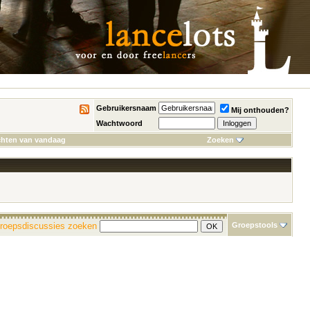
Gebruikersnaam
Mij onthouden?
Wachtwoord
chten van vandaag
Zoeken
roepsdiscussies zoeken
Groepstools