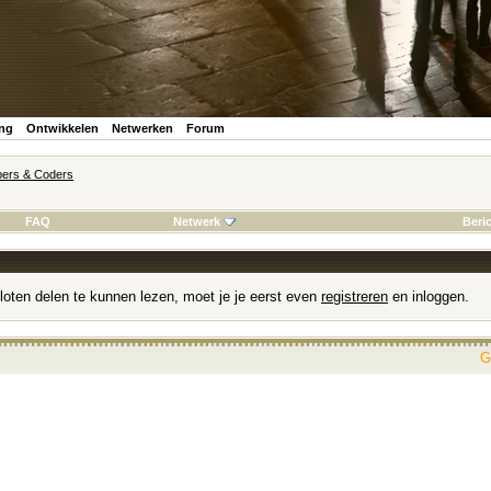
ing
Ontwikkelen
Netwerken
Forum
ers & Coders
FAQ
Netwerk
Beri
loten delen te kunnen lezen, moet je je eerst even
registreren
en inloggen.
G