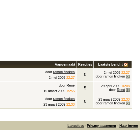
Aangemaakt
Reacties
Laatste bericht
door
ramon fincken
2 mei 2009
22:27
0
door
ramon fincken
2 mei 2009
22:27
door
René
29 april 2009
16:08
5
door
René
15 maart 2009
15:55
door
ramon fincken
23 maart 2009
22:33
0
door
ramon fincken
23 maart 2009
22:33
Lancelots
-
Privacy statement
-
Naar boven