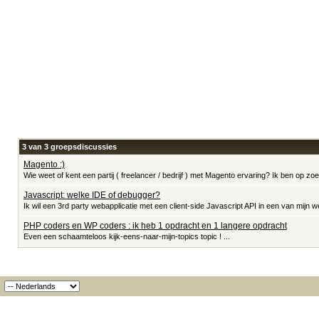
3 van 3 groepsdiscussies
Magento :)
Wie weet of kent een partij ( freelancer / bedrijf ) met Magento ervaring? Ik ben op zoe
Javascript: welke IDE of debugger?
Ik wil een 3rd party webapplicatie met een client-side Javascript API in een van mijn we
PHP coders en WP coders : ik heb 1 opdracht en 1 langere opdracht
Even een schaamteloos kijk-eens-naar-mijn-topics topic ! ...