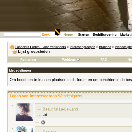
Zoek
Home
Starten
Bedrijfsvoering
Market
Lancelots Forum - Voor freelancers
>
Interessegroepen
>
Branche
>
Webdesign
Lijst groepsleden
Registreer
Weblogs
FAQ
Ne
Mededelingen
Om berichten te kunnen plaatsen in dit forum en om berichten in de bes
Leden van interessegroep
Webdesigners
Beautiful La-La-Land
Lid