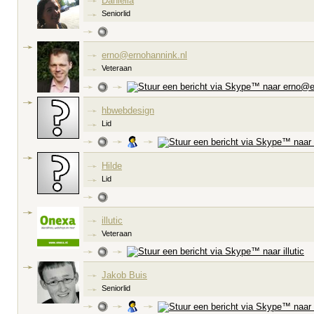
Daniella
Seniorlid
erno@ernohannink.nl
Veteraan
hbwebdesign
Lid
Hilde
Lid
illutic
Veteraan
Jakob Buis
Seniorlid