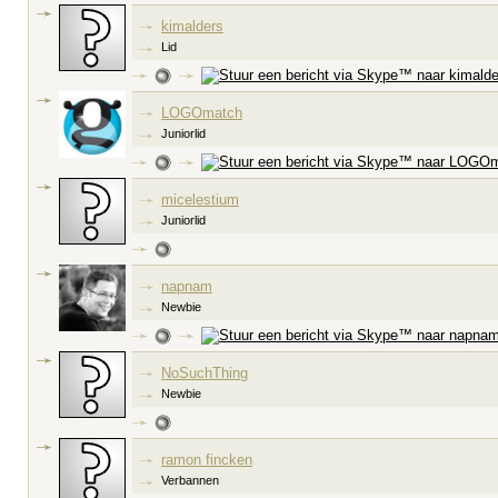
kimalders
Lid
LOGOmatch
Juniorlid
micelestium
Juniorlid
napnam
Newbie
NoSuchThing
Newbie
ramon fincken
Verbannen