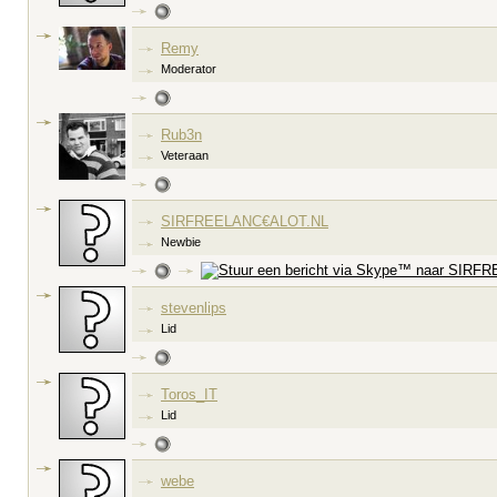
Remy
Moderator
Rub3n
Veteraan
SIRFREELANC€ALOT.NL
Newbie
stevenlips
Lid
Toros_IT
Lid
webe