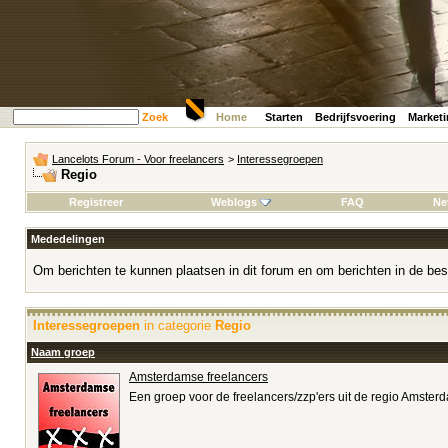
Zoek
Home
Starten
Bedrijfsvoering
Market
Lancelots Forum - Voor freelancers
>
Interessegroepen
Regio
Registreer
Weblogs
FAQ
Ne
Mededelingen
Om berichten te kunnen plaatsen in dit forum en om berichten in de bes
Interessegroepen
in categorie
Regio
Naam groep
Amsterdamse freelancers
Een groep voor de freelancers/zzp'ers uit de regio Amster