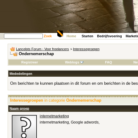
Zoek
Home
Starten
Bedrijfsvoering
Market
Lancelots Forum - Voor freelancers
>
Interessegroepen
Ondernemerschap
Registreer
Weblogs
FAQ
Ne
Mededelingen
Om berichten te kunnen plaatsen in dit forum en om berichten in de bes
Interessegroepen
in categorie
Ondernemerschap
Naam groep
internetmarketing
internetmarketing, Google adwords,